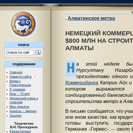
Алматинское метро
НЕМЕЦКИЙ КОММЕРЦ
$800 МЛН НА СТРОИ
поиск
АЛМАТЫ
Н
а этой неделе был
содержание
Нурсултану Назарб
Главная
президентами одного и
Новости сайта
Коммерцбанка
Катрин Айх и 
Видео с
Проскуриным
котором выражается г
Я, краевед
синдицированный банковский 
Мне – 70 лет!
Дружеский очерк о
строительства метро в Алм
главном
Весь Алматы
В письме сообщается, что уч
Алматы – Берлин
Ссылки
или ином качестве, как креди
готовы выступить государс
Творчество
В.Н. Проскурина
Германии «Гермес» — около $
Казахстаника