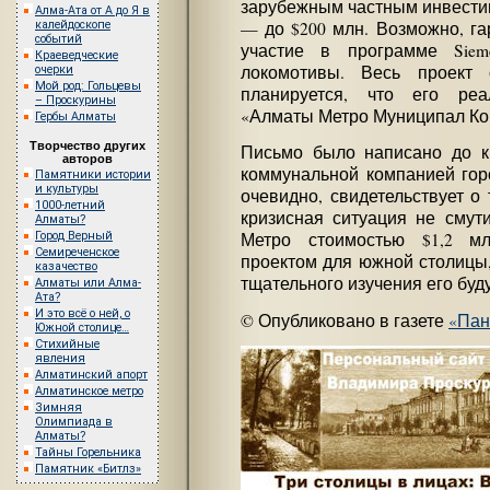
зарубежным частным инвести
Алма-Ата от А до Я в
калейдоскопе
— до $200 млн. Возможно, га
событий
участие в программе Siem
Краеведческие
локомотивы. Весь проект 
очерки
Мой род: Гольцевы
планируется, что его реа
– Проскурины
«Алматы Метро Муниципал Ко
Гербы Алматы
Творчество других
Письмо было написано до кр
авторов
коммунальной компанией гор
Памятники истории
и культуры
очевидно, свидетельствует о 
1000-летний
кризисная ситуация не смут
Алматы?
Город Верный
Метро стоимостью $1,2 м
Семиреченское
проектом для южной столицы, 
казачество
тщательного изучения его буд
Алматы или Алма-
Ата?
И это всё о ней, о
© Опубликовано в газете
«Пан
Южной столице…
Стихийные
явления
Алматинский апорт
Алматинское метро
Зимняя
Олимпиада в
Алматы?
Тайны Горельника
Памятник «Битлз»