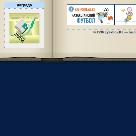
награда
© 1996
Lyakhov.KZ — Бол