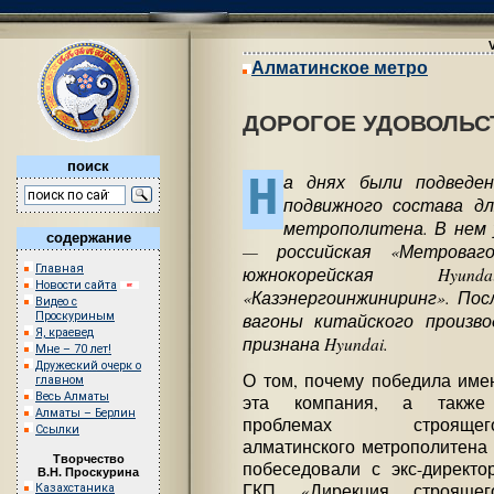
Алматинское метро
ДОРОГОЕ УДОВОЛЬС
поиск
Н
а днях были подведе
подвижного состава д
метрополитена. В нем 
содержание
— российская «Метровагон
Главная
южнокорейская Hyu
Новости сайта
«Казэнергоинжиниринг». По
Видео с
вагоны китайского произв
Проскуриным
Я, краевед
признана Hyundai.
Мне – 70 лет!
Дружеский очерк о
О том, почему победила име
главном
Весь Алматы
эта компания, а такж
Алматы – Берлин
проблемах строящего
Ссылки
алматинского метрополитена
Творчество
побеседовали с экс-директо
В.Н. Проскурина
ГКП «Дирекция строящег
Казахстаника