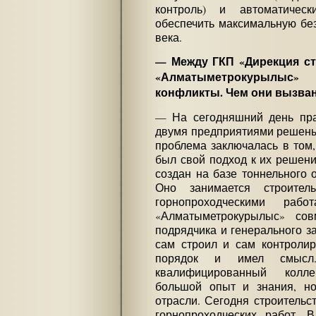
контроль) и автоматичес
обеспечить максимальную без
века.
— Между ГКП «Дирекция ст
«Алматыметрокурылыс»
конфликты. Чем они вызва
— На сегодняшний день пра
двумя предприятиями решены
проблема заключалась в том,
был свой подход к их решен
создан на базе тоннельного
Оно занимается строите
горнопроходческими раб
«Алматыметрокурылыс» сов
подрядчика и генерального за
сам строил и сам контролир
порядок и имел смысл.
квалифицированный колл
большой опыт и знания, но
отрасли. Сегодня строительс
горнопроходческих работ. 