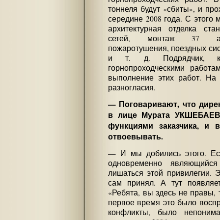
тоннеля будут «сбиты», и пр
середине 2008 года. С этого
архитектурная отделка ста
сетей, монтаж 37 авт
пожаротушения, поездных сис
и т. д. Подрядчик, ко
горнопроходческими работа
выполнение этих работ. На 
разногласия.
— Поговаривают, что дир
в лице Мурата УКШЕБАЕВА
функциями заказчика, и 
отвоевывать.
— И мы добились этого. Ест
одновременно являющийся
лишаться этой привилегии. 
сам принял. А тут появляет
«Ребята, вы здесь не правы, 
первое время это было воспр
конфликты, было непонима