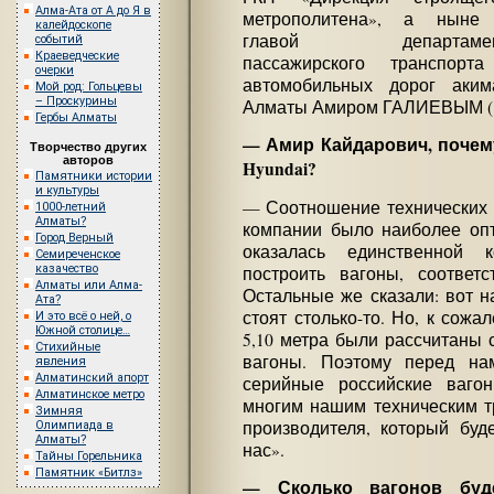
Алма-Ата от А до Я в
метрополитена», а нын
калейдоскопе
главой департамен
событий
Краеведческие
пассажирского транспорт
очерки
автомобильных дорог аким
Мой род: Гольцевы
– Проскурины
Алматы Амиром ГАЛИЕВЫМ (н
Гербы Алматы
— Амир Кайдарович, почем
Творчество других
авторов
Hyundai?
Памятники истории
и культуры
— Соотношение технических и
1000-летний
Алматы?
компании было наиболее опт
Город Верный
оказалась единственной к
Семиреченское
казачество
построить вагоны, соответ
Алматы или Алма-
Остальные же сказали: вот н
Ата?
стоят столько-то. Но, к сож
И это всё о ней, о
Южной столице…
5,10 метра были рассчитаны 
Стихийные
вагоны. Поэтому перед на
явления
Алматинский апорт
серийные российские вагон
Алматинское метро
многим нашим техническим т
Зимняя
производителя, который буд
Олимпиада в
Алматы?
нас».
Тайны Горельника
Памятник «Битлз»
— Сколько вагонов буд