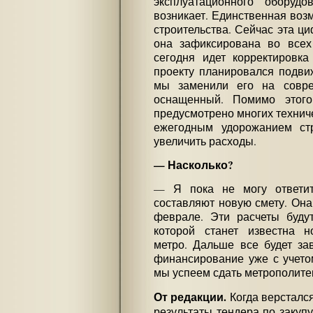
эксплуатационного оборуд
возникает. Единственная во
строительства. Сейчас эта ци
она зафиксирована во всех
сегодня идет корректировка
проекту планировался подвиж
мы заменили его на совр
оснащенный. Помимо этог
предусмотрено многих техниче
ежегодным удорожанием ст
увеличить расходы.
— Насколько?
— Я пока не могу ответит
составляют новую смету. Она
феврале. Эти расчеты будут
которой станет известна н
метро. Дальше все будет зав
финансирование уже с учетом
мы успеем сдать метрополитен
От редакции.
Когда верстался
результаты тендера по закуп