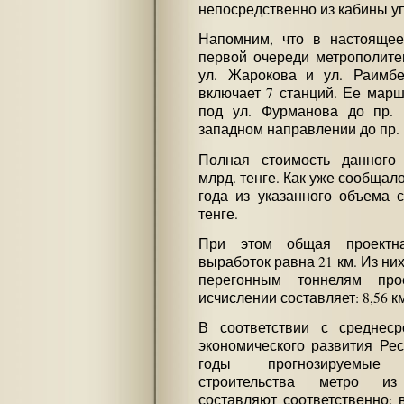
непосредственно из кабины у
Напомним, что в настоящее
первой очереди метрополите
ул. Жарокова и ул. Раимбе
включает 7 станций. Ее марш
под ул. Фурманова до пр.
западном направлении до пр. 
Полная стоимость данного 
млрд. тенге. Как уже сообщало
года из указанного объема 
тенге.
При этом общая проектн
выработок равна 21 км. Из них
перегонным тоннелям про
исчислении составляет: 8,56 км
В соответствии с среднеср
экономического развития Рес
годы прогнозируемые
строительства метро из
составляют соответственно: в