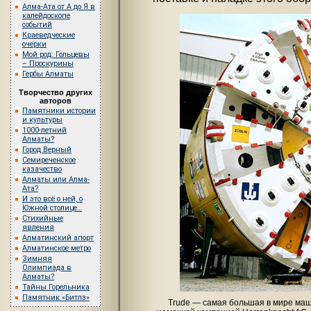
Алма-Ата от А до Я в
калейдоскопе
событий
Краеведческие
очерки
Мой род: Гольцевы
– Проскурины
Гербы Алматы
Творчество других
авторов
Памятники истории
и культуры
1000-летний
Алматы?
Город Верный
Семиреченское
казачество
Алматы или Алма-
Ата?
И это всё о ней, о
Южной столице…
Стихийные
явления
Алматинский апорт
Алматинское метро
Зимняя
Олимпиада в
Алматы?
Тайны Горельника
Памятник «Битлз»
Trude — самая большая в мире маш