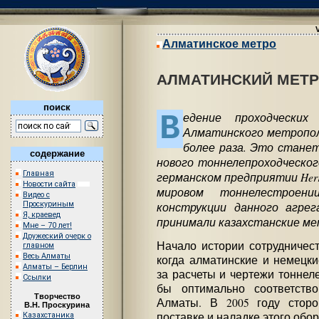
Алматинское метро
АЛМАТИНСКИЙ МЕТР
поиск
В
едение проходчески
Алматинского метропол
более раза. Это станет
содержание
нового тоннелепроходческог
Главная
германском предприятии Herr
Новости сайта
мировом тоннелестроени
Видео с
конструкции данного агре
Проскуриным
Я, краевед
принимали казахстанские м
Мне – 70 лет!
Дружеский очерк о
Начало истории сотрудничест
главном
Весь Алматы
когда алматинские и немецк
Алматы – Берлин
за расчеты и чертежи тоннел
Ссылки
бы оптимально соответство
Творчество
Алматы. В 2005 году стор
В.Н. Проскурина
поставке и наладке этого обо
Казахстаника