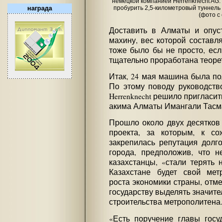
немецкой компанией Herrenknecht AG.
награда
пробурить 2,5-километровый туннель 
(фото с
Доставить в Алматы и опуст
махину, вес которой составля
тоже было бы не просто, ес
тщательно проработана теоре
Итак, 24 мая машина была по
По этому поводу руководст
Herrenknecht решило пригласи
акима Алматы Имангали Тасм
Прошло около двух десятков 
проекта, за которым, к со
закрепилась репутация долго
города, предположив, что н
казахстанцы, «стали терять 
Казахстане будет свой мет
роста экономики страны, отме
государству выделять значит
строительства метрополитена
«Есть поручение главы госу