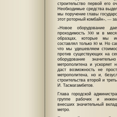
строительство первой его оч
Необходимые средства выделя
мы поручение главы государс
этот роторный комбайн», — за
«Новое оборудование дае
проходимость 300 м в меся
образцах, которые мы ис
составлял только 80 м. Но са
что мы удешевляем стоимос
против существующих на сег
оборудование значительн
метрополитена и ускоряет н
даст возможность не прос
метрополитена, но и, безус
строительства второй и трет
И. Тасмагамбетов.
Глава городской администр
группе рабочих и инжене
внесших значительный вклад
метро.