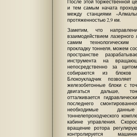
После этой торжественной ц
и тем самым начата проходк
между станциями «Алмал
протяженностью 2,9 км.
Заметим, что направлени
взаимодействием лазерного л
самим технологическим 
прокладку тоннеля, можем соо
пространстве разрабаты
инструмента на вращаю
непосредственно за щито
собираются из блоков 
Блокоукладчик позволяет
железобетонные блоки с то
двигаться дальше, тонн
отталкивается гидравличес
последнего смонтирован
необходимые данн
тоннелепроходческого компл
кабине управления. Скоро
вращение ротора регулиру
контролируется маши