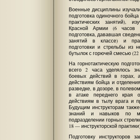
Военные дисциплины изучали
подготовка одиночного бойца 
практических занятий), из
Красной Армии (6 часов 
подготовка, дававшая сведени
занятий в классе) и пра
подготовки и стрельбы из н
бутылок с горючей смесью (22 
На горнотактическую подгото
всего 2 часа уделялось з
боевых действий в горах,
действиям бойца и отделени
разведке, в дозоре, в полевом
в атаке переднего края о
действиям в тылу врага и п
Будущим инструкторам такж
знаний и навыков по м
подразделении горных стрелко
18 — инструкторской практики)
Подготовку инструкторов з