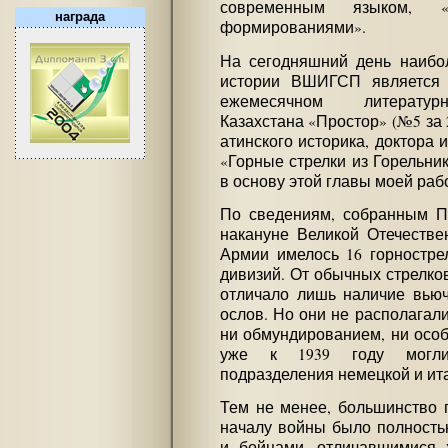
современным языком, «
награда
формированиями».
На сегодняшний день наибо
истории ВШИГСП является 
ежемесячном литературн
Казахстана «Простор» (№5 за 2
атинского историка, доктора 
«Горные стрелки из Горельник
в основу этой главы моей раб
По сведениям, собранным П
накануне Великой Отечестве
Армии имелось 16 горностре
дивизий. От обычных стрелко
отличало лишь наличие вью
ослов. Но они не располагал
ни обмундированием, ни осо
уже к 1939 году могли 
подразделения немецкой и ит
Тем не менее, большинство 
началу войны было полность
и бойцами, отличавшимися 