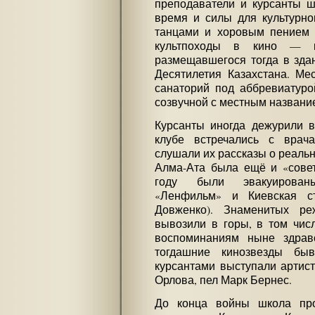
преподаватели и курсанты ш
время и силы для культурно
танцами и хоровым пением 
культпоходы в кино — в
размещавшегося тогда в зда
Десятилетия Казахстана. Ме
санаторий под аббревиатур
созвучной с местным названи
Курсанты иногда дежурили в
клубе встречались с вра
слушали их рассказы о реальн
Алма-Ата была ещё и «совет
году были эвакуирован
«Ленфильм» и Киевская ст
Довженко). Знаменитых ре
вывозили в горы, в том чис
воспоминаниям ныне здрав
тогдашние кинозвезды бы
курсантами выступали артис
Орлова, пел Марк Бернес.
До конца войны школа пр