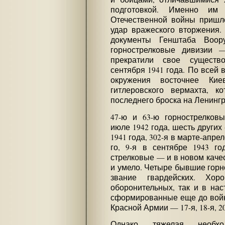
подготовкой. Именно им
Отечественной войны пришл
удар вражеского вторжения.
документы Генштаба Воо
горнострелковые дивизии —
прекратили свое существ
сентября 1941 года. По всей 
окружения восточнее Ки
гитлеровского вермахта, к
последнего броска на Ленингр
47-ю и 63-ю горнострелков
июле 1942 года, шесть других (
1941 года, 302-я в марте-апрел
го, 9-я в сентябре 1943 г
стрелковые — и в новом каче
и умело. Четыре бывшие горн
звание гвардейских. Хо
оборонительных, так и в нас
сформированные еще до войн
Красной Армии — 17-я, 18-я, 20
Однако тяжелая необхо