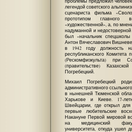
проблемы предложил человек
легендой советского альпиниз
сценариста фильма «Своло
прототипом главного в
«художественной», а, по мнен
надуманной и недостоверной 
был «начальник спецшколы
Антон Вячеславович Вишневе
в 1942 году должность на
республиканского Комитета 
(Рескомфизкульта) при С
(правительстве) Казахс
Погребецкий.
Михаил Погребецкий род
административного ссыльного
в нынешней Тюменской облас
Харькове и Киеве. 17-л
Швейцарии, где открыл для
первые любительские восх
Накануне Первой мировой во
на медицинский факуль
университета, откуда ушел 