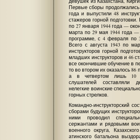
девушек из Казахстана, Кирги
Первые сборы продолжались с
года и выпустили 48 инструк
стажеров горной подготовки. 
по 27 января 1944 года — окон
марта по 29 мая 1944 года —
программе, с 4 февраля по 3
Всего с августа 1943 по ма
инструкторов горной подгото
младших инструкторов и 46 ст
все окончившие обучение в п
то во втором их оказалось 86 
а в четвертом лишь 10 п
слушателей составляли д
нелегкие воинские специально
горных стрелков.
Командно-инструкторский со
сборами будущих инструкторо
ними проводил специаль
сержантами и рядовыми воин
военного округа, Казахског
атинского батальона выздо