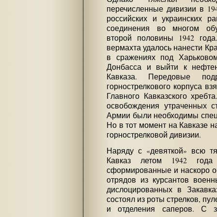
перечисленные дивизии в 194
российских и украинских р
соединения во многом обу
второй половины 1942 года.
вермахта удалось нанести Кр
в сражениях под Харьковом
Донбасса и выйти к нефте
Кавказа. Передовые подр
горнострелкового корпуса вз
Главного Кавказского хребт
освобождения утраченных ст
Армии были необходимы спец
Но в тот момент на Кавказе н
горнострелковой дивизии.
Наряду с «девяткой» всю тя
Кавказ летом 1942 год
сформированные и наскоро о
отрядов из курсантов военн
дислоцированных в Закавка
состоял из роты стрелков, пу
и отделения саперов. С з