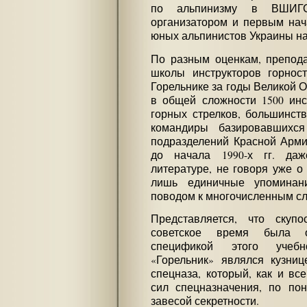
по альпинизму в ВШИГ
организатором и первым нач
юных альпинистов Украины на
По разным оценкам, препода
школы инструкторов горнос
Горельнике за годы Великой 
в общей сложности 1500 инс
горных стрелков, большинст
командиры базировавшихс
подразделений Красной Арми
до начала 1990-х гг. даж
литературе, не говоря уже 
лишь единичные упомина
поводом к многочисленным с
Представляется, что ску
советское время была о
спецификой этого учебн
«Горельник» являлся кузниц
спецназа, который, как и в
сил спецназначения, по по
завесой секретности.