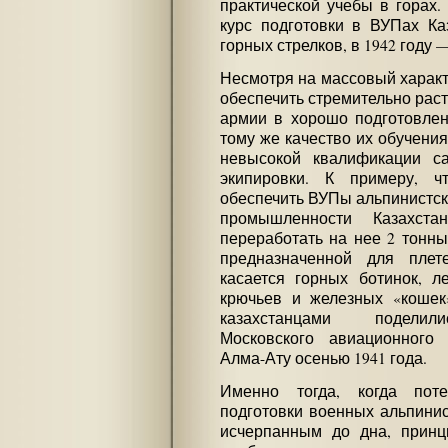
практической учебы в горах.
курс подготовки в ВУПах Ка
горных стрелков, в 1942 году 
Несмотря на массовый характ
обеспечить стремительно рас
армии в хорошо подготовлен
тому же качество их обучения
невысокой квалификации са
экипировки. К примеру, 
обеспечить ВУПы альпинистск
промышленности Казахст
переработать на нее 2 тонны
предназначенной для плет
касается горных ботинок, л
крючьев и железных «кошек
казахстанцами поделили
Московского авиационного 
Алма-Ату осенью 1941 года.
Именно тогда, когда пот
подготовки военных альпинис
исчерпанным до дна, принц