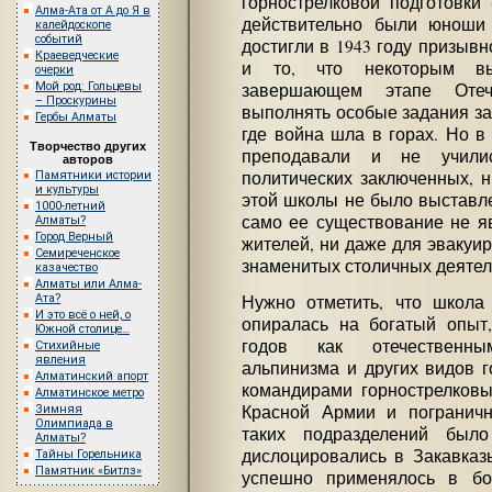
горнострелковой подготовки
Алма-Ата от А до Я в
действительно были юноши
калейдоскопе
событий
достигли в 1943 году призывн
Краеведческие
и то, что некоторым в
очерки
Мой род: Гольцевы
завершающем этапе Отеч
– Проскурины
выполнять особые задания за
Гербы Алматы
где война шла в горах. Но в
Творчество других
преподавали и не учили
авторов
политических заключенных, н
Памятники истории
и культуры
этой школы не было выставле
1000-летний
само ее существование не я
Алматы?
Город Верный
жителей, ни даже для эвакуир
Семиреченское
знаменитых столичных деятел
казачество
Алматы или Алма-
Ата?
Нужно отметить, что школа
И это всё о ней, о
опиралась на богатый опыт,
Южной столице…
годов как отечественны
Стихийные
явления
альпинизма и других видов г
Алматинский апорт
командирами горнострелковы
Алматинское метро
Красной Армии и погранич
Зимняя
Олимпиада в
таких подразделений было
Алматы?
дислоцировались в Закавказ
Тайны Горельника
Памятник «Битлз»
успешно применялось в бо