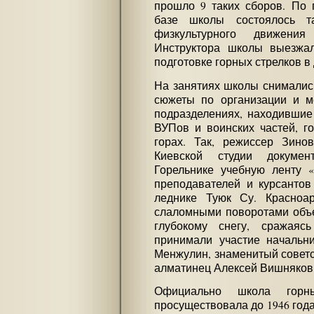
прошло 9 таких сборов. По 
базе школы состоялось т
физкультурного движения
Инструктора школы выезжа
подготовке горных стрелков в 
На занятиях школы снималис
сюжеты по организации и м
подразделениях, находившие
ВУПов и воинских частей, г
горах. Так, режиссер Зино
Киевской студии докуме
Горельнике учебную ленту 
преподавателей и курсанто
леднике Туюк Су. Красно
слаломными поворотами объе
глубокому снегу, сражаяс
принимали участие начальн
Менжулин, знаменитый совет
алматинец Алексей Вишняков
Официально школа горн
просуществовала до 1946 года