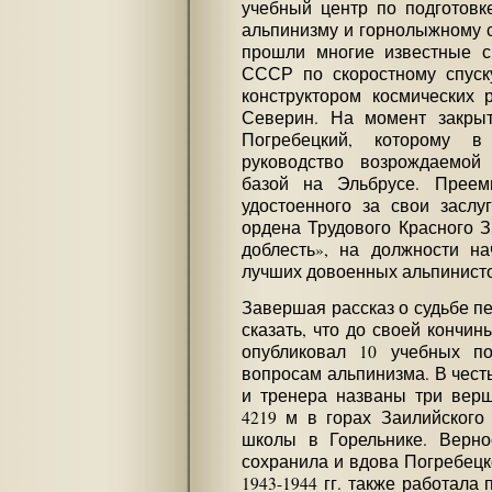
учебный центр по подготовк
альпинизму и горнолыжному с
прошли многие известные с
СССР по скоростному спуск
конструктором космических 
Северин. На момент закры
Погребецкий, которому 
руководство возрождаемой 
базой на Эльбрусе. Преем
удостоенного за свои засл
ордена Трудового Красного 
доблесть», на должности н
лучших довоенных альпинисто
Завершая рассказ о судьбе п
сказать, что до своей кончин
опубликовал 10 учебных п
вопросам альпинизма. В чест
и тренера названы три верш
4219 м в горах Заилийского
школы в Горельнике. Верно
сохранила и вдова Погребецк
1943-1944 гг. также работала