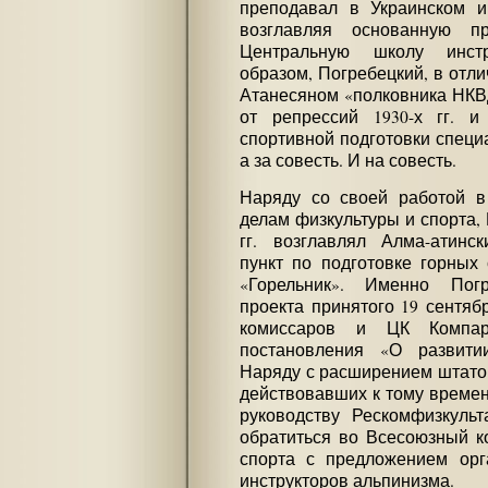
преподавал в Украинском ин
возглавляя основанную 
Центральную школу инстр
образом, Погребецкий, в отл
Атанесяном «полковника НКВ
от репрессий 1930-х гг. и
спортивной подготовки специа
а за совесть. И на совесть.
Наряду со своей работой в
делам физкультуры и спорта,
гг. возглавлял Алма-атинс
пункт по подготовке горных 
«Горельник». Именно Пог
проекта принятого 19 сентяб
комиссаров и ЦК Компарт
постановления «О развити
Наряду с расширением штато
действовавших к тому времен
руководству Рескомфизкульт
обратиться во Всесоюзный к
спорта с предложением орг
инструкторов альпинизма.