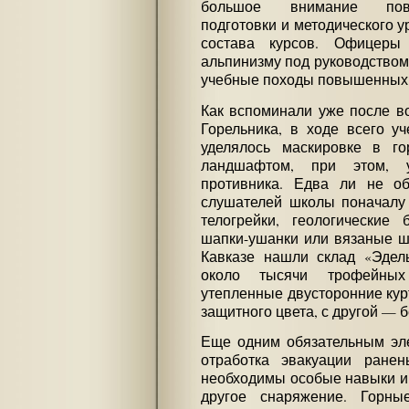
большое внимание пов
подготовки и методического у
состава курсов. Офицеры
альпинизму под руководство
учебные походы повышенных 
Как вспоминали уже после в
Горельника, в ходе всего у
уделялось маскировке в го
ландшафтом, при этом, 
противника. Едва ли не о
слушателей школы поначалу
телогрейки, геологические
шапки-ушанки или вязаные ша
Кавказе нашли склад «Эдель
около тысячи трофейных
утепленные двусторонние кур
защитного цвета, с другой — б
Еще одним обязательным эл
отработка эвакуации ране
необходимы особые навыки и 
другое снаряжение. Горны