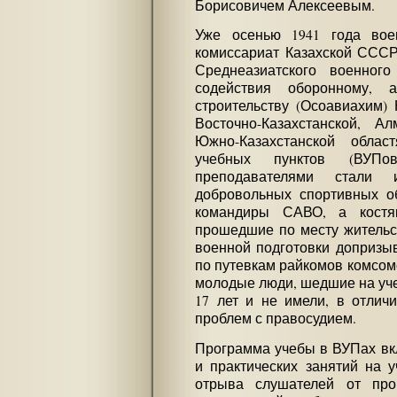
Борисовичем Алексеевым.
Уже осенью 1941 года вое
комиссариат Казахской СССР
Среднеазиатского военног
содействия оборонному, 
строительству (Осоавиахим)
Восточно-Казахстанской, А
Южно-Казахстанской облас
учебных пунктов (ВУПо
преподавателями стали 
добровольных спортивных о
командиры САВО, а костя
прошедшие по месту жительст
военной подготовки допризы
по путевкам райкомов комсом
молодые люди, шедшие на уче
17 лет и не имели, в отлич
проблем с правосудием.
Программа учебы в ВУПах вкл
и практических занятий на 
отрыва слушателей от про