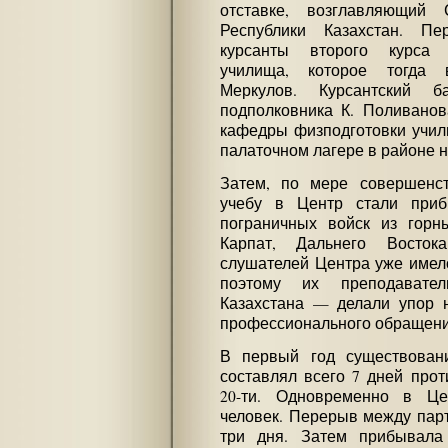
отставке, возглавляющий 
Республики Казахстан. П
курсанты второго курса А
училища, которое тогда в
Меркулов. Курсантский б
подполковника К. Поливанов
кафедры физподготовки учил
палаточном лагере в районе 
Затем, по мере совершенст
учебу в Центр стали при
пограничных войск из горн
Карпат, Дальнего Восток
слушателей Центра уже имело
поэтому их преподават
Казахстана — делали упор 
профессионального обращени
В первый год существован
составлял всего 7 дней про
20-ти. Одновременно в Це
человек. Перерыв между парт
три дня. Затем прибывала