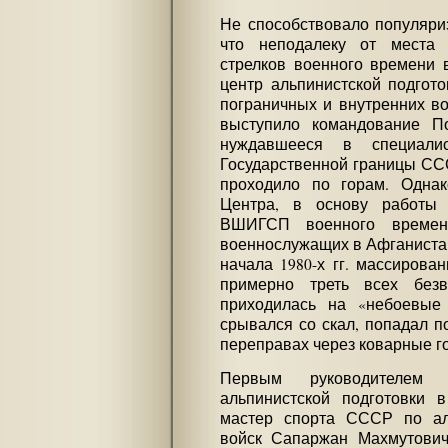
Не способствовало популяриз
что неподалеку от места
стрелков военного времени 
центр альпинистской подгото
пограничных и внутренних во
выступило командование П
нуждавшееся в специали
Государственной границы ССС
проходило по горам. Однак
Центра, в основу работы
ВШИГСП военного времен
военнослужащих в Афганистан
начала 1980-х гг. массирова
примерно треть всех без
приходилась на «небоевые
срывался со скал, попадал п
переправах через коварные г
Первым руководителем 
альпинистской подготовки 
мастер спорта СССР по ал
войск Сапаржан Махмутови