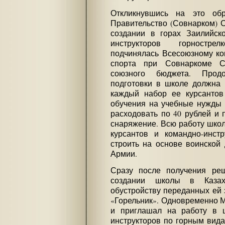
Откликнувшись на это об
Правительство (Совнарком) 
создании в горах Заилийск
инструкторов горностре
подчинялась Всесоюзному ко
спорта при Совнаркоме 
союзного бюджета. Продо
подготовки в школе должна 
каждый набор ее курсантов
обучения на учебные нужды 
расходовать по 40 рублей и 
снаряжение. Всю работу школ
курсантов и командно-инстр
строить на основе воинской
Армии.
Сразу после получения ре
создании школы в Казах
обустройству переданных ей 
«Горельник». Одновременно М
и приглашал на работу в 
инструкторов по горным вида