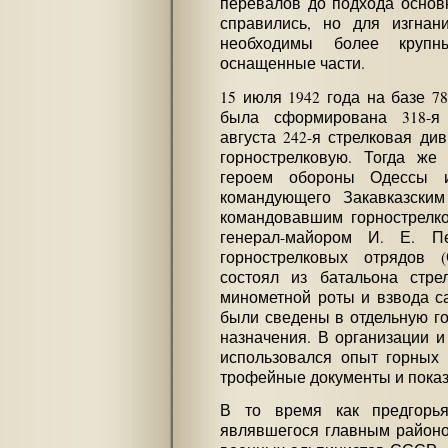
перевалов до подхода основ
справились, но для изгнан
необходимы более круп
оснащенные части.
15 июля 1942 года на базе 7
была сформирована 318-я 
августа 242-я стрелковая д
горнострелковую. Тогда же
героем обороны Одессы и
командующего Закавказски
командовавшим горнострелк
генерал-майором И. Е. П
горнострелковых отрядов 
состоял из батальона стрел
минометной роты и взвода са
были сведены в отдельную го
назначения. В организации и
использовался опыт горных 
трофейные документы и показ
В то время как предгорья
являвшегося главным районо