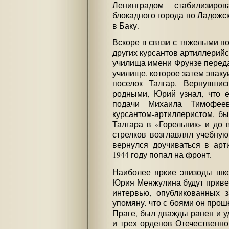
Ленинградом стабилизиро
блокадного города по Ладожск
в Баку.
Вскоре в связи с тяжелыми п
других курсантов артиллерийс
училища имени Фрунзе переда
училище, которое затем эвак
поселок Талгар. Вернувши
родными, Юрий узнал, что е
подачи Михаила Тимофее
курсантом-артиллеристом, б
Талгара в «Горельник» и до 
стрелков возглавлял учебну
вернулся доучиваться в арт
1944 году попал на фронт.
Наиболее яркие эпизоды шк
Юрия Менжулина будут привед
интервью, опубликованных 
упомяну, что с боями он прош
Праге, был дважды ранен и у
и трех орденов Отечественн