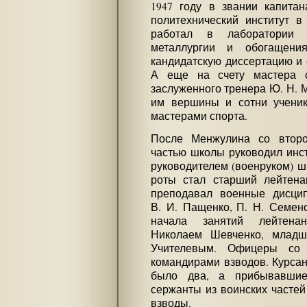
1947 году в звании капитан
политехнический институт 
работал в лаборатории 
металлургии и обогащен
кандидатскую диссертацию и 
А еще на счету мастера 
заслуженного тренера Ю. Н. 
им вершины и сотни ученик
мастерами спорта.
После Менжулина со второ
частью школы руководил инст
руководителем (военруком) ш
роты стал старший лейтена
преподавал военные дисци
В. И. Пащенко, П. Н. Семе
начала занятий лейтена
Николаем Шевченко, младш
Учителевым. Офицеры со 
командирами взводов. Курсан
было два, а прибывавши
сержанты из воинских частей
взводы.