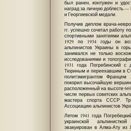
был ранен, контужен и удос
наград за личную доблесть — 
и Георгиевской медали.
Получив диплом врача-невроп
гг. успешно сочетал работу п
спортивными занятиями альп
1929 по 1934 годы он воз
альпинистов Украины в горы
занимался не только восхож
исследованиями и топографи
1931 года Погребинский с
Тюриным и переехавшим в С
политэмигрантом Францем
покорил высочайшую вершину
расположенный на высоте 6695
числе первых советских альп
мастера спорта СССР. Тр
Ассоциацию альпинистов Укр
Летом 1941 года Погребецкий
украинской альпинистк
эвакуирован в Алма-Ату из 