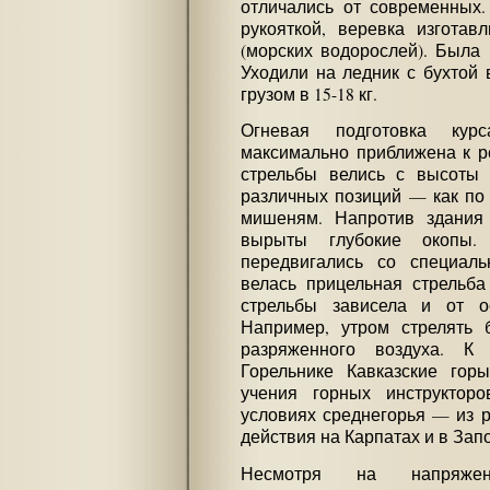
отличались от современных
рукояткой, веревка изготав
(морских водорослей). Была 
Уходили на ледник с бухтой в
грузом в 15-18 кг.
Огневая подготовка ку
максимально приближена к р
стрельбы велись с высоты
различных позиций — как по
мишеням. Напротив здания
вырыты глубокие окопы.
передвигались со специал
велась прицельная стрельба
стрельбы зависела и от ос
Например, утром стрелять 
разряженного воздуха. К
Горельнике Кавказские гор
учения горных инструктор
условиях среднегорья — из 
действия на Карпатах и в Зап
Несмотря на напряжен