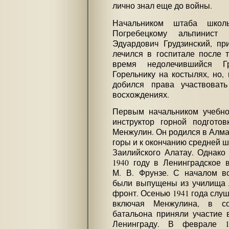
лично знал еще до войны.
Начальником штаба школ
Погребецкому альпинист
Эдуардович Грудзинский, пр
лечился в госпитале после 
время недолечившийся Гр
Горельнику на костылях, но,
добился права участвоват
восхождениях.
Первым начальником учебно
инструктор горной подгото
Менжулин. Он родился в Алма-А
горы и к окончанию средней 
Заилийского Алатау. Однако
1940 году в Ленинградское 
М. В. Фрунзе. С началом в
были выпущены из училища 
фронт. Осенью 1941 года слу
включая Менжулина, в сос
батальона приняли участие 
Ленинграду. В феврале 1