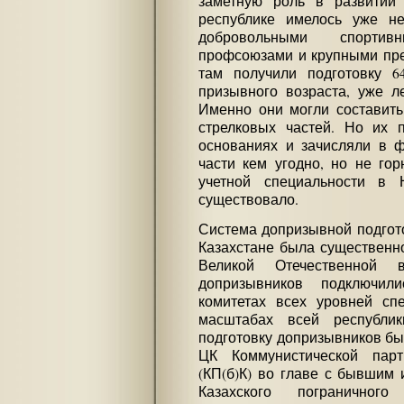
заметную роль в развитии
республике имелось уже не
добровольными спорти
профсоюзами и крупными пред
там получили подготовку 64
призывного возраста, уже л
Именно они могли составить 
стрелковых частей. Но их
основаниях и зачисляли в 
части кем угодно, но не гор
учетной специальности в 
существовало.
Система допризывной подгото
Казахстане была существенн
Великой Отечественной 
допризывников подключил
комитетах всех уровней сп
масштабах всей республик
подготовку допризывников бы
ЦК Коммунистической парт
(КП(б)К) во главе с бывшим 
Казахского погранично