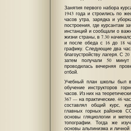
Занятия первого набора курс
1943 года и строились по же
часов утра, зарядка и убор
построения, где курсантам з
инстанций и сообщали о важ
жизни страны, в 7.30 начиналс
и после обеда с 16 до 18 ч
графику. Следующие два час
благоустройству лагеря. С 20
затем получали 50 минут
проводилась вечерняя пров
отбой.
Учебный план школы был в
обучение инструкторов горн
часов. Из них на теоретически
367 — на практические. 46 ча
составлял общий курс, ку
главных горных районов СС
основы гляциологии и метео
топографии. Тогда же изуч
основы альпинизма и личной 