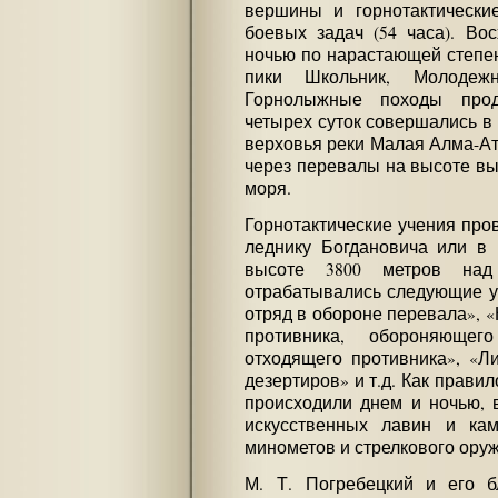
вершины и горнотактически
боевых задач (54 часа). Во
ночью по нарастающей степен
пики Школьник, Молодеж
Горнолыжные походы прод
четырех суток совершались в
верховья реки Малая Алма-Ат
через перевалы на высоте вы
моря.
Горнотактические учения пров
леднику Богдановича или в 
высоте 3800 метров на
отрабатывались следующие у
отряд в обороне перевала», 
противника, обороняющег
отходящего противника», «Л
дезертиров» и т.д. Как прави
происходили днем и ночью, в
искусственных лавин и ка
минометов и стрелкового оруж
М. Т. Погребецкий и его 