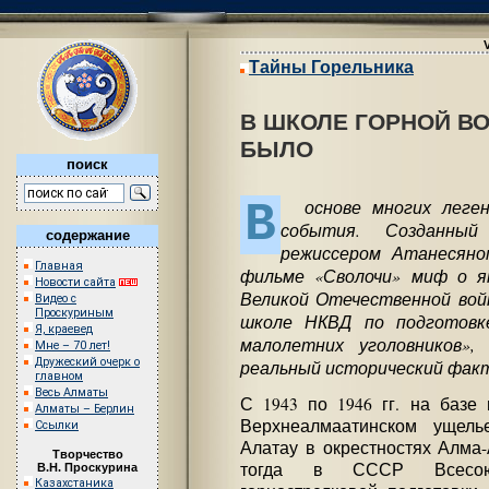
Тайны Горельника
В ШКОЛЕ ГОРНОЙ В
БЫЛО
поиск
В
основе многих леген
события. Созданны
содержание
режиссером Атанесяно
Главная
фильме «Сволочи» миф о я
Новости сайта
Великой Отечественной вой
Видео с
Проскуриным
школе НКВД по подготовке
Я, краевед
малолетних уголовников»,
Мне – 70 лет!
Дружеский очерк о
реальный исторический фак
главном
Весь Алматы
С 1943 по 1946 гг. на базе 
Алматы – Берлин
Верхнеалмаатинском ущель
Ссылки
Алатау в окрестностях Алма
Творчество
тогда в СССР Всесоюз
В.Н. Проскурина
Казахстаника