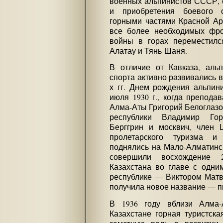
военных альпинистов СССР, 
и приобретения боевого 
горными частями Красной Ар
все более необходимых фро
войны в горах переместилс
Алатау и Тянь-Шаня.
В отличие от Кавказа, аль
спорта активно развивались в
х гг. Днем рождения альпини
июля 1930 г., когда препод
Алма-Аты Григорий Белоглазо
республики Владимир Гор
Берггрин и москвич, член 
пролетарского туризма и
поднялись на Мало-Алматински
совершили восхождение 
Казахстана во главе с одни
республике — Виктором Матв
получила новое название — п
В 1936 году вблизи Алма
Казахстане горная туристска