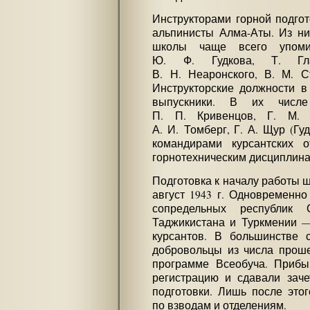
Инструкторами горной подго
альпинисты Алма-Аты. Из ни
школы чаще всего упоми
Ю. Ф. Гудкова, Т. Гла
В. Н. Неаронского, В. М. С
Инструкторские должности в
выпускники. В их числ
П. П. Кривенцов, Г. М. 
А. И. Томберг, Г. А. Щур (Гу
командирами курсантских 
горнотехническим дисциплина
Подготовка к началу работы 
август 1943 г. Одновременно
сопредельных республик
Таджикистана и Туркмении 
курсантов. В большинстве 
добровольцы из числа проше
программе Всеобуча. Прибы
регистрацию и сдавали зач
подготовки. Лишь после это
по взводам и отделениям.