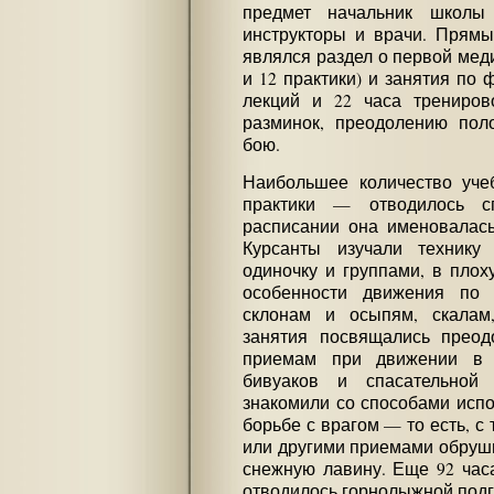
предмет начальник школы
инструкторы и врачи. Прям
являлся раздел о первой мед
и 12 практики) и занятия по 
лекций и 22 часа трениров
разминок, преодолению пол
бою.
Наибольшее количество уче
практики — отводилось сп
расписании она именовалась 
Курсанты изучали техник
одиночку и группами, в плох
особенности движения по 
склонам и осыпям, скалам
занятия посвящались преод
приемам при движении в с
бивуаков и спасательной
знакомили со способами испо
борьбе с врагом — то есть, с
или другими приемами обруши
снежную лавину. Еще 92 час
отводилось горнолыжной подг