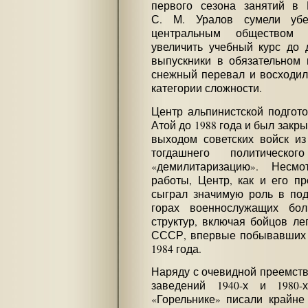
первого сезона занятий в 
С. М. Уралов сумели убед
центральным обществом 
увеличить учебный курс до 
выпускники в обязательном 
снежный перевал и восходил
категории сложности.
Центр альпинистской подгот
Атой до 1988 года и был закры
выходом советских войск и
тогдашнего политическ
«демилитаризацию». Несмо
работы, Центр, как и его п
сыграл значимую роль в под
горах военнослужащих бол
структур, включая бойцов л
СССР, впервые побывавших 
1984 года.
Наряду с очевидной преемст
заведений 1940-х и 1980-
«Горельнике» писали крайне