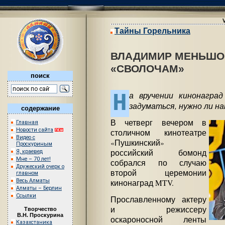
Тайны Горельника
ВЛАДИМИР МЕНЬШОВ
«СВОЛОЧАМ»
поиск
Н
а вручении кинонагра
задуматься, нужно ли на
содержание
В четверг вечером в
Главная
Новости сайта
столичном кинотеатре
Видео с
«Пушкинский»
Проскуриным
российский бомонд
Я, краевед
Мне – 70 лет!
собрался по случаю
Дружеский очерк о
второй церемонии
главном
Весь Алматы
кинонаград MTV.
Алматы – Берлин
Ссылки
Прославленному актеру
и режиссеру
Творчество
В.Н. Проскурина
оскароносной ленты
Казахстаника