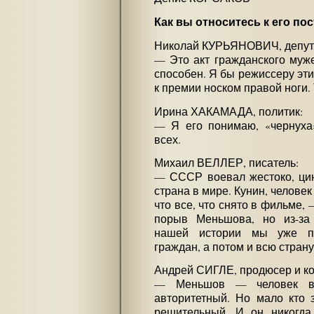
Как вы относитесь к его по
Николай КУРЬЯНОВИЧ, депут
— Это акт гражданского муже
способен. Я бы режиссеру эт
к премии носком правой ноги. 
Ирина ХАКАМАДА, политик:
— Я его понимаю, «чернуха
всех.
Михаил ВЕЛЛЕР, писатель:
— СССР воевал жестоко, цин
страна в мире. Кунин, человек
что все, что снято в фильме,
порыв Меньшова, но из-за
нашей истории мы уже по
граждан, а потом и всю страну
Андрей СИГЛЕ, продюсер и ко
— Меньшов — человек в к
авторитетный. Но мало кто 
решительный. И он никогда