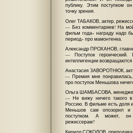
публику. Этим поступком он
точку зрения.
Олег ТАБАКОВ, актер, режисс
— Без комментариев! На мой
фильм года» награду надо б
период» про мамонтенка.
Александр ПРОХАНОВ, главны
— Поступок героический. 
интеллигенции возвращаются 
Анастасия ЗАВОРОТНЮК, акт
— Премия мне понравилась, 
про поступок Меньшова ничего 
Ольга ШАМБАСОВА, менеджер
— Не вижу ничего такого в
Россию. В фильме есть доля 
Меньшов сам опозорил и 
поступком. А может, он
режиссерам?
Кирилл СОКОЛОВ, преподават