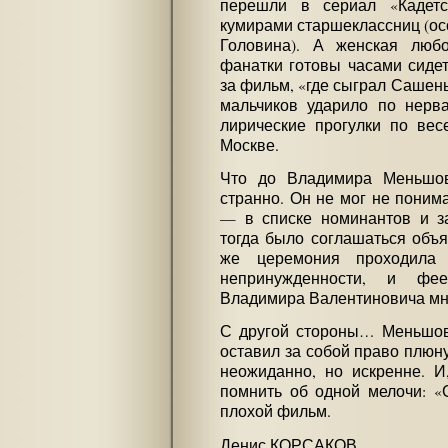
перешли в сериал «Кадетс
кумирами старшеклассниц (ос
Головина). А женская лю
фанатки готовы часами сидет
за фильм, «где сыграл Сашень
мальчиков ударило по нерва
лирические прогулки по вес
Москве.
Что до Владимира Меньшов
странно. Он не мог не поним
— в списке номинантов и за
тогда было соглашаться объ
же церемония проходила 
непринужденности, и фе
Владимира Валентиновича мно
С другой стороны… Меньшов
оставил за собой право плюну
неожиданно, но искренне. И,
помнить об одной мелочи: «
плохой фильм.
Денис КОРСАКОВ