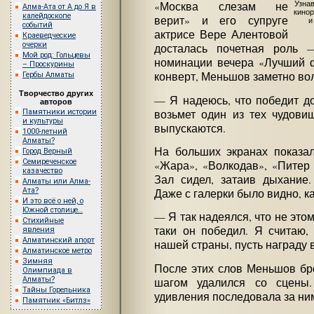
Узна
«Москва слезам не
Алма-Ата от А до Я в
кинор
калейдоскопе
верит» и его супруге
и
событий
актрисе Вере Алентовой
Краеведческие
очерки
досталась почетная роль 
Мой род: Гольцевы
номинации вечера «Лучший ф
– Проскурины
конверт, Меньшов заметно во
Гербы Алматы
Творчество других
— Я надеюсь, что победит д
авторов
возьмет один из тех чудови
Памятники истории
и культуры
выпускаются.
1000-летний
Алматы?
На больших экранах показал
Город Верный
Семиреченское
«Жара», «Волкодав», «Питер
казачество
Зал сидел, затаив дыхание.
Алматы или Алма-
Ата?
Даже с галерки было видно, ка
И это всё о ней, о
Южной столице…
— Я так надеялся, что не это
Стихийные
таки он победил. Я считаю,
явления
Алматинский апорт
нашей страны, пусть награду 
Алматинское метро
Зимняя
После этих слов Меньшов бр
Олимпиада в
Алматы?
шагом удалился со сцены.
Тайны Горельника
удивления последовала за ни
Памятник «Битлз»