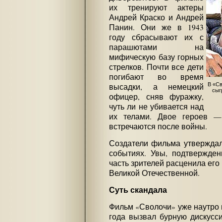
их тренируют актеры
Андрей Краско и Андрей
Панин. Они же в 1943
году сбрасывают их с
парашютами на
мифическую базу горных
стрелков. Почти все дети
погибают во время
В «Св
высадки, а немецкий
сыг
офицер, сняв фуражку,
чуть ли не убивается над
их телами. Двое героев 
встречаются после войны.
Создатели фильма утверждал
событиях. Увы, подтвержден
часть зрителей расценила его
Великой Отечественной.
Суть скандала
Фильм «Сволочи» уже наутро 
года вызвал бурную дискусс