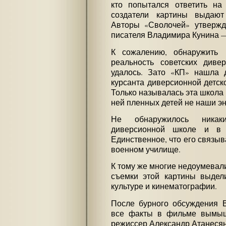
кто попытался ответить на
создатели картины выдают
Авторы «Сволочей» утвержд
писателя Владимира Кунина 
К сожалению, обнаружить
реальность советских диве
удалось. Зато «КП» нашла 
курсанта диверсионной детск
Только называлась эта школа 
ней пленных детей не наши э
Не обнаружилось ника
диверсионной школе и в 
Единственное, что его связыв
военном училище.
К тому же многие недоумевали
съемки этой картины выдел
культуре и кинематографии.
После бурного обсуждения В
все факты в фильме вымыш
режиссер Александр Атанесян