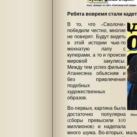
Ребята вовремя стали каде
В то, что «Сволочи»
победили честно, многие
не поверят. Будут видеть
в этой истории чью-то
мохнатую лапу с
купюрами, а то и происки
мировой закулисы.
Между тем успех фильма
Атанесяна объясним и
без привлечения
подобных
художественных
образов.
Во-первых, картина была
достаточно популярна
Мен
(сборы превысили $10
миллионов) и наделала
много шума. Во-вторых, маль