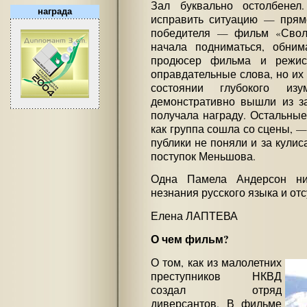
Зал буквально остолбенел
награда
исправить ситуацию — прям
победителя — фильм «Своло
начала подниматься, обним
продюсер фильма и режисс
оправдательные слова, но их
состоянии глубокого изу
демонстративно вышли из за
получала награду. Остальные 
как группа сошла со сцены, 
публики не поняли и за кули
поступок Меньшова.
Одна Памела Андерсон ни
незнания русского языка и от
Елена ЛАПТЕВА
О чем фильм?
О том, как из малолетних
преступников НКВД
создал отряд
диверсантов. В фильме