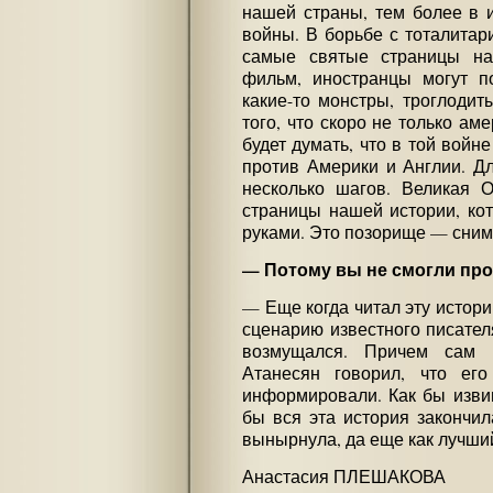
нашей страны, тем более в 
войны. В борьбе с тоталитар
самые святые страницы на
фильм, иностранцы могут п
какие-то монстры, троглодит
того, что скоро не только ам
будет думать, что в той войн
против Америки и Англии. Дл
несколько шагов. Великая 
страницы нашей истории, ко
руками. Это позорище — сни
— Потому вы не смогли пр
— Еще когда читал эту истори
сценарию известного писател
возмущался. Причем сам 
Атанесян говорил, что его
информировали. Как бы извин
бы вся эта история закончил
вынырнула, да еще как лучши
Анастасия ПЛЕШАКОВА