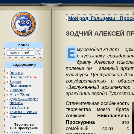
Мой род: Гольцевы – Прос
ЗОДЧИЙ АЛЕКСЕЙ П
поиск
Е
му сегодня 80 лет, – а
и художнику, гражданин
брату Алексею Никола
содержание
полвека он – главный архи
Главная
культуры Центральной Азии
Новости сайта
государственных и общес
Видео с
«Заслуженный архитектор 
Проскуриным
Я, краевед
гражданин города Туркеста
Мне – 70 лет!
Дружеский очерк о
Отличительная особенность
главном
Весь Алматы
творчества моего брата
Алматы – Берлин
Алексея Николаевича
Ссылки
Проскурина
– это
Творчество
семейный союз с
В.Н. Проскурина
Казахстаника