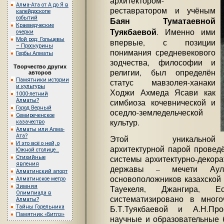
архитектором-
Алма-Ата от А до Я в
реставратором и учёным
калейдоскопе
событий
Баян Туматаевной
Краеведческие
Туякбаевой
. Именно ими
очерки
Мой род: Гольцевы
впервые, с позиции
– Проскурины
понимания средневекового
Гербы Алматы
зодчества, философии и
Творчество других
религии, был определён
авторов
Памятники истории
статус мавзолея-ханаки
и культуры
Ходжи Ахмеда Ясави как
1000-летний
Алматы?
симбиоза кочевнической и
Город Верный
оседло-земледельческой
Семиреченское
культур.
казачество
Алматы или Алма-
Ата?
Этой уникальной
И это всё о ней, о
архитектурной парой проведё
Южной столице…
Стихийные
системы архитектурно-декора
явления
державы – мечети Аули
Алматинский апорт
основоположников казахской 
Алматинское метро
Зимняя
Тауекеля, Джангира, 
Олимпиада в
систематизировано в много
Алматы?
Тайны Горельника
Б.Т.Туякбаевой и А.Н.Пр
Памятник «Битлз»
научные и образовательные б