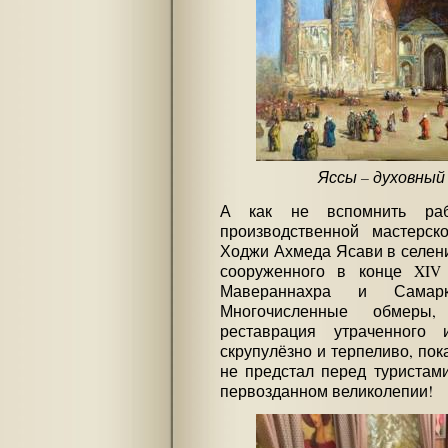
Яссы – духовный
А как не вспомнить раб
производственной мастерск
Ходжи Ахмеда Ясави в селени
сооруженного в конце XIV
Мавераннахра и Самарк
Многочисленные обмеры,
реставрация утраченного 
скрупулёзно и терпеливо, пока
не предстал перед туристам
первозданном великолепии!