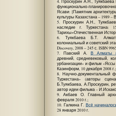
4. Проскурин А.Н., Туякбаева
функционально-планировоч
Ясави: [Памятник архитектуры
культуры Казахстана – 1989 – В
5. Проскурин А.Н., Туякбаев
наследие г. Туркестана: 1
Тарихы=Отечественная История,
6. Туякбаева Б.Т. Алмат
колониальный и советский эта
Discovery, 2008 – 245 с. ISBN 996
7. Павский А.
В Алматы п
древний, средневековый, ко
урбанизации» и фильм «Яссы –
Казинформ, 10 декабря 2008 г.;
8. Научно-документальный 
Туркестана» (авторы сцен
Б.Туякбаева, А.Проскурин, р
автор идеи фильма – И.Искако
9. Акбаев О. Главный архи
февраля 2010 г.;
10. Галкина Г.
Всё начиналос
28 января 2010 г.