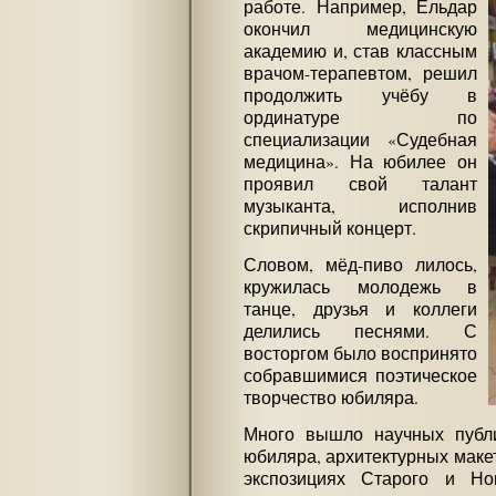
работе. Например, Ельдар
окончил медицинскую
академию и, став классным
врачом-терапевтом, решил
продолжить учёбу в
ординатуре по
специализации «Судебная
медицина». На юбилее он
проявил свой талант
музыканта, исполнив
скрипичный концерт.
Словом, мёд-пиво лилось,
кружилась молодежь в
танце, друзья и коллеги
делились песнями. С
восторгом было воспринято
собравшимися поэтическое
творчество юбиляра.
Много вышло научных публи
юбиляра, архитектурных макет
экспозициях Старого и Но