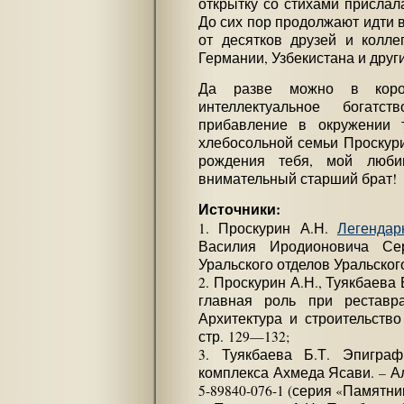
открытку со стихами присла
До сих пор продолжают идти 
от десятков друзей и колле
Германии, Узбекистана и друг
Да разве можно в корот
интеллектуальное богатс
прибавление в окружении т
хлебосольной семьи Проскури
рождения тебя, мой люби
внимательный старший брат!
Источники:
1. Проскурин А.Н.
Легендар
Василия Иродионовича Сер
Уральского отделов Уральского
2. Проскурин А.Н., Туякбаева
главная роль при реставра
Архитектура и строительство 
стр. 129—132;
3. Туякбаева Б.Т. Эпиграф
комплекса Ахмеда Ясави. – Алм
5-89840-076-1 (серия «Памятни