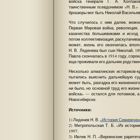
войска генерале Г. А. Колпако
таинственным псевдонимом «Н. В.» 
брошюры мог быть Николай Васильев
Что случилось с ним далее, можн
Первая Мировая война, революция, 
казачества большевиками и исход 
потом коллективизация, раскулачиван
может, жизнь его окончилась впол
Н. В. Леденева был сын Николай, 18
Павла скончалась в 1914 году, сорок
еще проживали его дальние родствен
Несколько алматинских историков-к
пытались выяснить дальнейшую су
может быть, разгадка его жизненног
ни было, но основной труд его жизн
войска» — остался для потомков, а
Новосибирске.
Источники:
1) Леденев Н. В.
«История Семиреченс
2) Митропольская Т. Б. «Из истори
1997.
3) Ивлев Н. П. «Верненские раритет