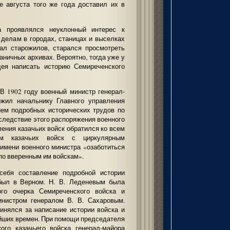
е августа того же года доставил их в
 проявлялся неуклонный интерес к
 делам в городах, станицах и выселках
ал старожилов, старался просмотреть
таничных архивах. Вероятно, тогда уже у
дея написать историю Семиреченского
 В 1902 году военный министр генерал-
ожил начальнику Главного управления
ием подробных исторических трудов по
Вследствие этого распоряжения военного
ления казачьих войск обратился ко всем
м казачьих войск с циркулярным
 имени военного министра «озаботиться
по вверенным им войскам».
 себя составление подробной истории
 был в Верном. Н. В. Леденевым была
ого очерка Семиреченского войска и
нистром генералом В. В. Сахаровым.
инялся за написание истории войска и
йших времен. При помощи председателя
ого казачьего войска генерал-майора