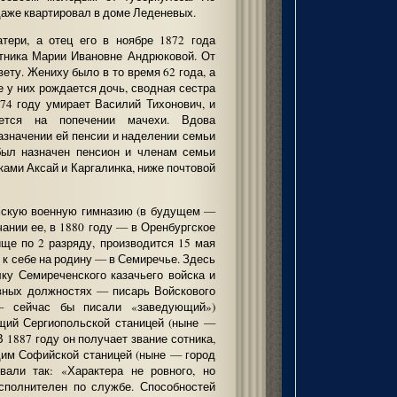
даже квартировал в доме Леденевых.
тери, а отец его в ноябре 1872 года
етника Марии Ивановне Андрюковой. От
ету. Жениху было в то время 62 года, а
е у них рождается дочь, сводная сестра
74 году умирает Василий Тихонович, и
ается на попечении мачехи. Вдова
назначении ей пенсии и наделении семьи
был назначен пенсион и членам семьи
ками Аксай и Каргалинка, ниже почтовой
Омскую военную гимназию (в будущем —
чании ее, в 1880 году — в Оренбургское
ще по 2 разряду, производится 15 мая
 к себе на родину — в Семиречье. Здесь
лку Семиреченского казачьего войска и
вных должностях — писарь Войскового
— сейчас бы писали «заведующий»)
щий Сергиопольской станицей (ныне —
В 1887 году он получает звание сотника,
щим Софийской станицей (ныне — город
овали так: «Характера не ровного, но
исполнителен по службе. Способностей