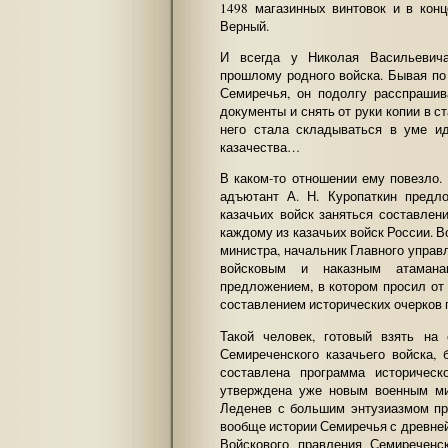
1498 магазинных винтовок и в конц
Верный.
И всегда у Николая Васильевича
прошлому родного войска. Бывая по
Семиречья, он подолгу расспрашив
документы и снять от руки копии в с
него стала складываться в уме и
казачества…
В каком-то отношении ему повезло.
адъютант А. Н. Куропаткин предл
казачьих войск заняться составлен
каждому из казачьих войск России. 
министра, начальник Главного управ
войсковым и наказным атамана
предложением, в котором просил от
составлением исторических очерков 
Такой человек, готовый взять на
Семиреченского казачьего войска,
составлена программа историческ
утверждена уже новым военным ми
Леденев с большим энтузиазмом пр
вообще истории Семиречья с древне
Войскового правления Семиреченск