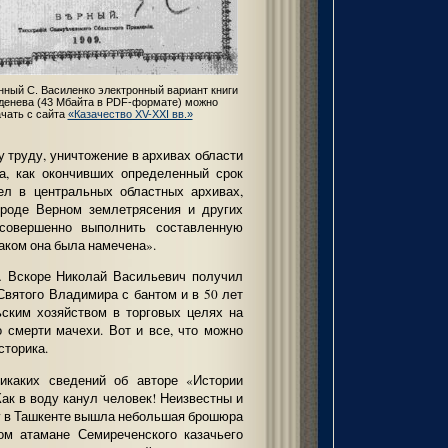
нный С. Василенко электронный вариант книги
еденева (43 Мбайта в PDF-формате) можно
ачать с сайта
«Казачество XV-XXI вв.»
 труду, уничтожение в архивах области
ра, как окончивших определенный срок
дел в центральных областных архивах,
ороде Верном землетрясения и других
овершенно выполнить составленную
аком она была намечена».
… Вскоре Николай Васильевич получил
Святого Владимира с бантом и в 50 лет
ьским хозяйством в торговых целях на
 смерти мачехи. Вот и все, что можно
сторика.
икаких сведений об авторе «Истории
Как в воду канул человек! Неизвестны и
оду в Ташкенте вышла небольшая брошюра
ом атамане Семиреченского казачьего