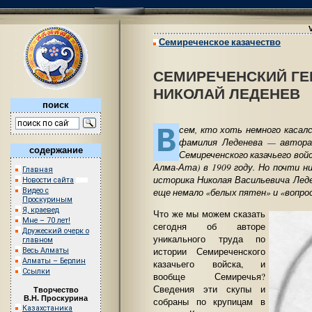
Семиреченское казачество
СЕМИРЕЧЕНСКИЙ ГЕ
НИКОЛАЙ ЛЕДЕНЕВ
поиск
В
сем, кто хоть немного касал
фамилия Леденева — автора
содержание
Семиреченского казачьего вой
Алма-Ата) в 1909 году. Но почти н
Главная
историка Николая Васильевича Леде
Новости сайта
еще немало «белых пятен» и «вопро
Видео с
Проскуриным
Я, краевед
Что же мы можем сказать
Мне – 70 лет!
сегодня об авторе
Дружеский очерк о
уникального труда по
главном
истории Семиреченского
Весь Алматы
Алматы – Берлин
казачьего войска, и
Ссылки
вообще Семиречья?
Сведения эти скупы и
Творчество
В.Н. Проскурина
собраны по крупицам в
Казахстаника