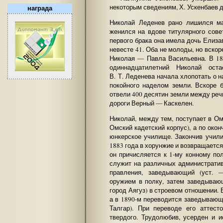
некоторым сведениям, Х. Ускенбаев 
награда
Николай Леденев рано лишился ма
женился на вдове титулярного сов
первого брака она имела дочь Елизав
невесте 41. Оба не молоды, но вскор
Николая — Павла Васильевна. В 18
одиннадцатилетний Николай ост
В. Т. Леденева начала хлопотать о 
покойного наделом земли. Вскоре 
отвели 400 десятин земли между реч
дороги Верный — Каскелен.
Николай, между тем, поступает в 
Омский кадетский корпус), а по окон
юнкерское училище. Закончив учили
1883 года в хорунжие и возвращается
он причисляется к 1-му конному по
служит на различных администрати
правления, заведывающий (уст. 
оружием в полку, затем заведываю
город Аягуз) в строевом отношении. 
а в 1890-м переводится заведываю
Талгар). При переводе его аттест
твердого. Трудолюбив, усерден и 