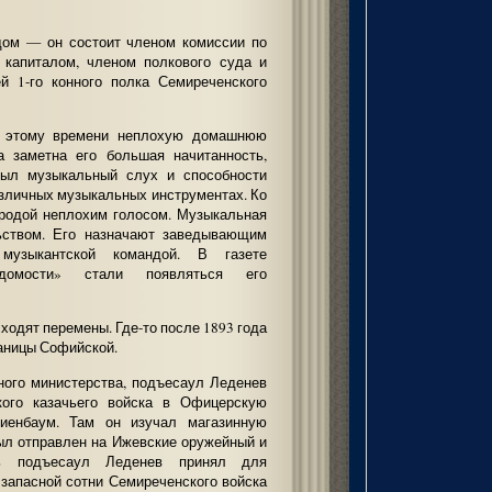
дом — он состоит членом комиссии по
капиталом, членом полкового суда и
й 1-го конного полка Семиреченского
к этому времени неплохую домашнюю
а заметна его большая начитанность,
был музыкальный слух и способности
азличных музыкальных инструментах. Ко
иродой неплохим голосом. Музыкальная
ьством. Его назначают заведывающим
узыкантской командой. В газете
домости» стали появляться его
ходят перемены. Где-то после 1893 года
таницы Софийской.
ного министерства, подъесаул Леденев
кого казачьего войска в Офицерскую
иенбаум. Там он изучал магазинную
был отправлен на Ижевские оружейный и
сь подъесаул Леденев принял для
 запасной сотни Семиреченского войска