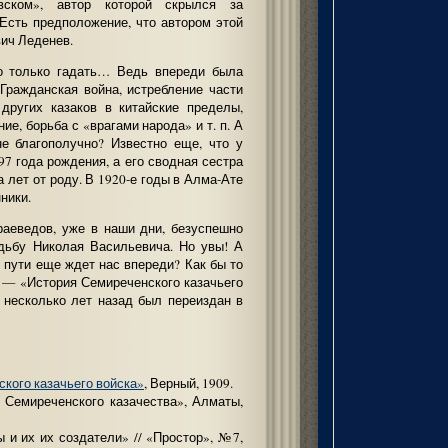
вском», автор которой скрылся за
Есть предположение, что автором этой
ич Леденев.
о только гадать… Ведь впереди была
Гражданская война, истребление части
других казаков в китайские пределы,
ие, борьба с «врагами народа» и т. п. А
не благополучно? Известно еще, что у
97 года рождения, а его сводная сестра
а лет от роду. В 1920-е годы в Алма-Ате
ники.
раеведов, уже в наши дни, безуспешно
дьбу Николая Васильевича. Но увы! А
о пути еще ждет нас впереди? Как бы то
и — «История Семиреченского казачьего
 несколько лет назад был переиздан в
кого казачьего войска»
, Верный, 1909.
и Семиреченского казачества», Алматы,
ы и их их создатели» // «Простор», №7,