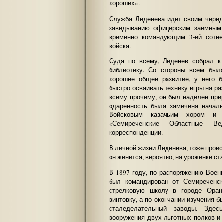
хороших».
Служба Леденева идет своим чере
заведыванию офицерским заемным 
временно командующим 3-ей сотне
войска.
Судя по всему, Леденев собрал 
библиотеку. Со стороны всем был
хорошее общее развитие, у него 
быстро осваивать технику игры на р
всему прочему, он был наделен пр
одаренность была замечена начал
Войсковым казачьим хором и м
«Семиреченские Областные Ве
корреспонденции.
В личной жизни Леденева, тоже проис
он женится, вероятно, на уроженке с
В 1897 году, по распоряжению Воен
был командирован от Семиреченс
стрелковую школу в городе Оран
винтовку, а по окончании изучения 
сталеделательный заводы. Зде
вооружения двух льготных полков и