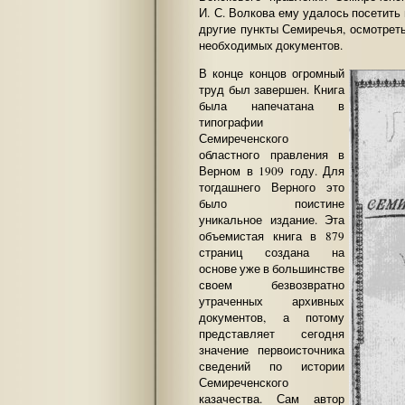
И. С. Волкова ему удалось посетить
другие пункты Семиречья, осмотрет
необходимых документов.
В конце концов огромный
труд был завершен. Книга
была напечатана в
типографии
Семиреченского
областного правления в
Верном в 1909 году. Для
тогдашнего Верного это
было поистине
уникальное издание. Эта
объемистая книга в 879
страниц создана на
основе уже в большинстве
своем безвозвратно
утраченных архивных
документов, а потому
представляет сегодня
значение первоисточника
сведений по истории
Семиреченского
казачества. Сам автор