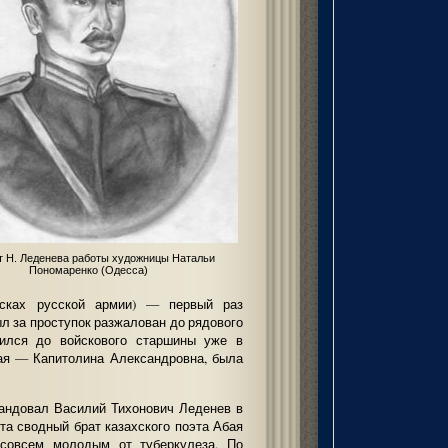
т Н. Леденева работы художницы Натальи
Пономаренко (Одесса)
сках русской армии) — первый раз
ыл за проступок разжалован до рядового
жился до войскового старшины уже в
ая — Капитолина Александровна, была
омандовал Василий Тихонович Леденев в
та сводный брат казахского поэта Абая
совсем молодым от туберкулеза. По