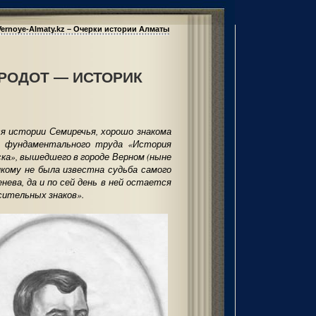
Vernoye-Almaty.kz – Очерки истории Алматы
РОДОТ — ИСТОРИК
ся истории Семиречья, хорошо знакома
 фундаментального труда «История
ска», вышедшего в городе Верном (ныне
икому не была известна судьба самого
нева, да и по сей день в ней остается
сительных знаков».