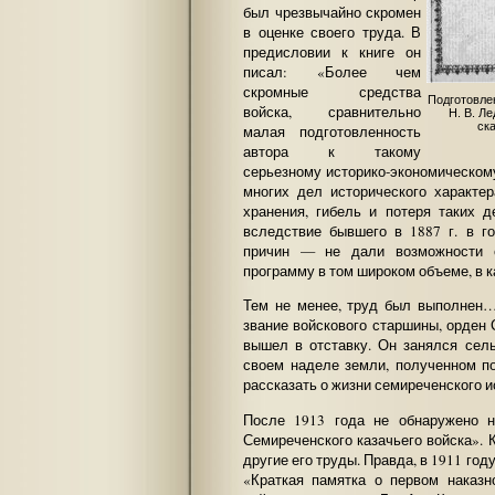
был чрезвычайно скромен
в оценке своего труда. В
предисловии к книге он
писал: «Более чем
скромные средства
Подготовле
войска, сравнительно
Н. В. Л
ск
малая подготовленность
автора к такому
серьезному историко-экономическому
многих дел исторического характе
хранения, гибель и потеря таких 
вследствие бывшего в 1887 г. в г
причин — не дали возможности с
программу в том широком объеме, в к
Тем не менее, труд был выполнен
звание войскового старшины, орден 
вышел в отставку. Он занялся сел
своем наделе земли, полученном по
рассказать о жизни семиреченского и
После 1913 года не обнаружено н
Семиреченского казачьего войска». 
другие его труды. Правда, в 1911 г
«Краткая памятка о первом наказн