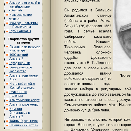
архивах Казахстана…
Алма-Ата от А до Я в
калейдоскопе
Он родился в Большой
событий
Алматинской станице
Краеведческие
очерки
(сейчас это район Алма-
Мой род: Гольцевы
Аты) 13 (26) февраля 1863
– Проскурины
года, в семье есаула
Гербы Алматы
Сибирского казачьего
Творчество других
войска Василия
авторов
Тихоновича Леденева,
Памятники истории
и культуры
человека сложной
1000-летний
судьбы. Достаточно
Алматы?
сказать, что В. Т. Леденев
Город Верный
два раза в своей жизни
Семиреченское
казачество
добивался звания
Алматы или Алма-
Портре
войскового старшины (что
Ата?
соответствовало тогда
И это всё о ней, о
Южной столице…
званию майора в регулярных вой
Стихийные
дослужившись до этого звания, он б
явления
казака, но вторично вновь дослу
Алматинский апорт
Семиреченском войске. Мать Никол
Алматинское метро
Зимняя
дочерью купца Кремлева.
Олимпиада в
Алматы?
Интересно, что в сотне, которой к
Тайны Горельника
городе Верном, служил в чине корне
Памятник «Битлз»
— Халиулла Ускенбаев, умерший 