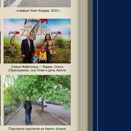
…и живых! Альт-Кладов, 2019 г.
Семья Файнгольд — Вадим, Ольга
(Проскурина), сын Илан и дочь Амели
Под сенью каштанов на берегу Шпрее