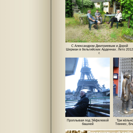
С Александром Дмитриевым и Дорой
Шерман в бельгийских Арденнах. Лето 2012
г.
Проплывая под Эйфелевой
Три кёльн
башней
Тюннес, Вл