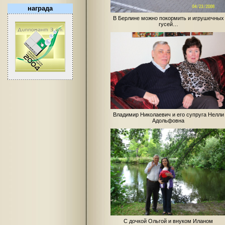
награда
В Берлине можно покормить и игрушечных
гусей…
Владимир Николаевич и его супруга Нелли
Адольфовна
С дочкой Ольгой и внуком Иланом