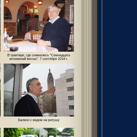
В трактире, где снимались "Семнадцать
мгновений весны". 7 сентября 2018 г.
Балкон с видом на ратушу