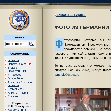
Алматы — Берлин
ФОТО ИЗ ГЕРМАНИИ
поиск
Ф
отографии, которые вы в
Николаевичем Проскуриным 
проживает с семьёй — с разр
нашего с ним сайта (для получен
содержание
1024х768 достаточно щелкнуть по лю
Главная
Новости сайта
Те из вас, друзья, кто желают 
Видео с
виртуальное общение, могут пис
Проскуриным
semirek@inbox.ru
.
Я, краевед
Мне – 70 лет!
Дружеский очерк о
главном
Весь Алматы
Алматы – Берлин
Ссылки
Творчество
В.Н. Проскурина
Казахстаника