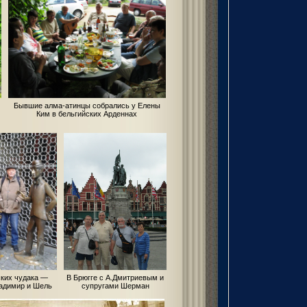
Бывшие алма-атинцы собрались у Елены
Ким в бельгийских Арденнах
ских чудака —
В Брюгге с А.Дмитриевым и
адимир и Шель
супругами Шерман