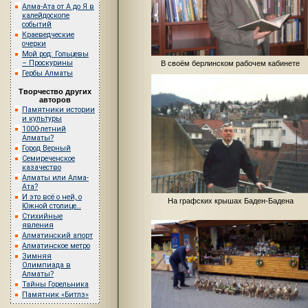
Алма-Ата от А до Я в
калейдоскопе
событий
Краеведческие
очерки
Мой род: Гольцевы
– Проскурины
В своём берлинском рабочем кабинете
Гербы Алматы
Творчество других
авторов
Памятники истории
и культуры
1000-летний
Алматы?
Город Верный
Семиреченское
казачество
Алматы или Алма-
Ата?
И это всё о ней, о
На графских крышах Баден-Бадена
Южной столице…
Стихийные
явления
Алматинский апорт
Алматинское метро
Зимняя
Олимпиада в
Алматы?
Тайны Горельника
Памятник «Битлз»