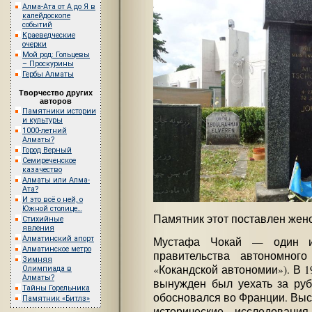
Алма-Ата от А до Я в
калейдоскопе
событий
Краеведческие
очерки
Мой род: Гольцевы
– Проскурины
Гербы Алматы
Творчество других
авторов
Памятники истории
и культуры
1000-летний
Алматы?
Город Верный
Семиреченское
казачество
Алматы или Алма-
Ата?
И это всё о ней, о
Южной столице…
Памятник этот поставлен жен
Стихийные
явления
Алматинский апорт
Мустафа Чокай — один из
Алматинское метро
правительства автономного
Зимняя
«Кокандской автономии»). В 1
Олимпиада в
Алматы?
вынужден был уехать за руб
Тайны Горельника
обосновался во Франции. Выс
Памятник «Битлз»
исторические исследовани