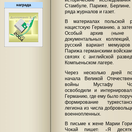
Стамбуле, Париже, Берлине, 
награда
ряда журналов и газет.
В материалах польской р
нацистскую Германию, а зат
Особый архив (ныне Ц
документальных коллекци
русский вариант мемуаров
Парижа германскими войсками
связях с английской разве
Компьеньском лагере.
Через несколько дней по
начала Великой Отечестве
войны Мустафу Чо
освободили и интернирова
Германию, где ему было пору
формирование туркестанск
легиона из числа добровольц
военнопленных.
В письме к жене Марии Гор
Чокай пишет: «Я десятк