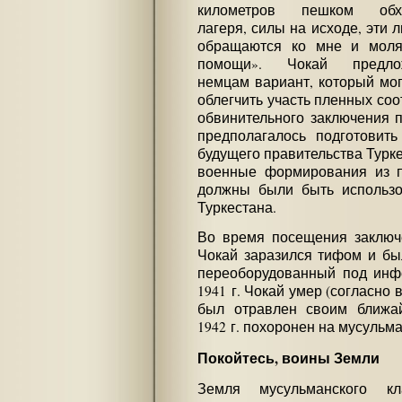
километров пешком обх
лагеря, силы на исходе, эти 
обращаются ко мне и моля
помощи». Чокай предло
немцам вариант, который мо
облегчить участь пленных соот
обвинительного заключения 
предполагалось подготовит
будущего правительства Турке
военные формирования из п
должны были быть использо
Туркестана.
Во время посещения заключ
Чокай заразился тифом и бы
переоборудованный под инфе
1941 г. Чокай умер (согласно
был отравлен своим ближа
1942 г. похоронен на мусульм
Покойтесь, воины Земли
Земля мусульманского к