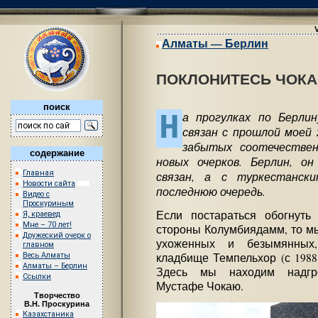
Алматы — Берлин
ПОКЛОНИТЕСЬ ЧОК
поиск
Н
а прогулках по Берли
связан с прошлой моей 
забытых соотечествен
содержание
новых очерков. Берлин, о
Главная
связан, а с туркестанск
Новости сайта
последнюю очередь.
Видео с
Проскуриным
Если постараться обогнуть
Я, краевед
Мне – 70 лет!
стороны Колумбиядамм, то мы
Дружеский очерк о
ухоженных и безымянных
главном
Весь Алматы
кладбище Темпельхор (с 1988 
Алматы – Берлин
Здесь мы находим надгро
Ссылки
Мустафе Чокаю.
Творчество
В.Н. Проскурина
Казахстаника