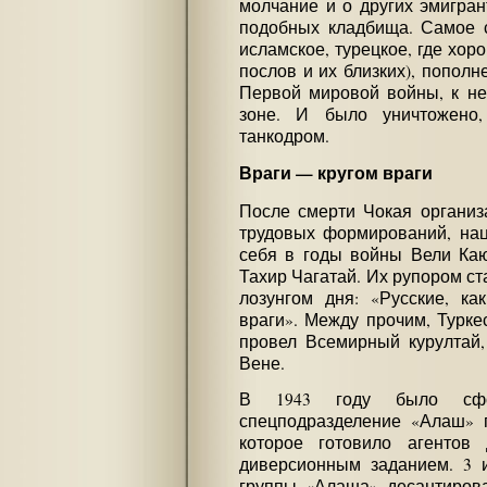
молчание и о других эмигран
подобных кладбища. Самое с
исламское, турецкое, где хоро
послов и их близких), попол
Первой мировой войны, к нес
зоне. И было уничтожено,
танкодром.
Враги — кругом враги
После смерти Чокая организ
трудовых формирований, нац
себя в годы войны Вели Ка
Тахир Чагатай. Их рупором ст
лозунгом дня: «Русские, ка
враги». Между прочим, Турке
провел Всемирный курултай,
Вене.
В 1943 году было сфор
спецподразделение «Алаш» 
которое готовило агентов
диверсионным заданием. 3 
группы «Алаша» десантиров