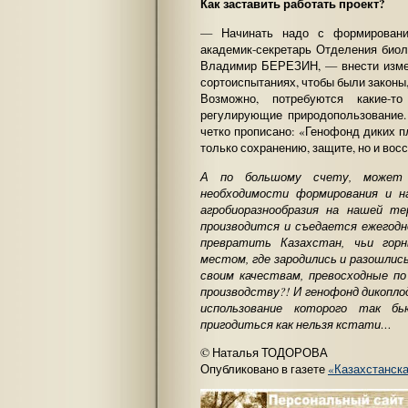
Как заставить работать проект?
— Начинать надо с формирования
академик-секретарь Отделения био
Владимир БЕРЕЗИН, — внести измен
сортоиспытаниях, чтобы были законы,
Возможно, потребуются какие-т
регулирующие природопользование.
четко прописано: «Генофонд диких 
только сохранению, защите, но и вос
А по большому счету, может
необходимости формирования и н
агробиоразнообразия на нашей т
производится и съедается ежегодн
превратить Казахстан, чьи гор
местом, где зародились и разошлис
своим качествам, превосходные по
производству?! И генофонд дикоплод
использование которого так 
пригодиться как нельзя кстати…
© Наталья ТОДОРОВА
Опубликовано в газете
«Казахстанск