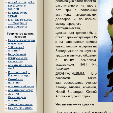
реализацию этого проекта,
Алма-Ата от А до Я в
рассчитанного на шесть
калейдоскопе
событий
лет, три с половиной
Краеведческие
миллиона американских
очерки
долларов, и, по нормам
Мой род: Гольцевы
международного
– Проскурины
Гербы Алматы
сотрудничества,
адекватным должен быть
Творчество других
ответ страны-партнера. Об
авторов
Памятники истории
этом направлении работы
и культуры
казахстанских аграриев на
1000-летний
Западе узнали из научных
Алматы?
Город Верный
трудов и личного общения
Семиреченское
с нашим земляком,
казачество
академиком НАН РК
Алматы или Алма-
Аймаком
Ата?
И это всё о ней, о
ДЖАНГАЛИЕВЫМ. Его
Южной столице…
работами также
Стихийные
заинтересовались ученые
явления
Алматинский апорт
Канады, Англии, Германии,
Алматинское метро
Новой Зеландии, Южной
Зимняя
Африки и других стран.
Олимпиада в
Алматы?
Что имеем — не храним
Тайны Горельника
Памятник «Битлз»
Чем же вызван такой огромный ин