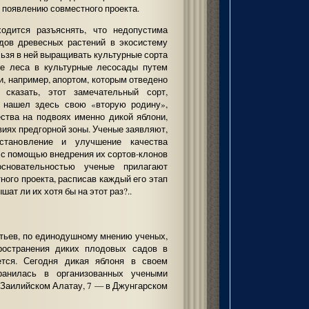
 появлению совместного проекта.
одится разъяснять, что недопустима
идов древесных растений в экосистему
льзя в ней выращивать культурные сорта
ие леса в культурные лесосады путем
, например, апортом, которым отведено
 сказать, этот замечательный сорт,
, нашел здесь свою «вторую родину»,
ства на подвоях именно дикой яблони,
иях предгорной зоны. Ученые заявляют,
становление и улучшение качества
с помощью внедрения их сортов-клонов
новательностью ученые прилагают
ного проекта, расписав каждый его этап
ат ли их хотя бы на этот раз?..
атьев, по единодушному мнению ученых,
пространения диких плодовых садов в
ется. Сегодня дикая яблоня в своем
ранилась в организованных учеными
в Заилийском Алатау, 7 — в Джунгарском