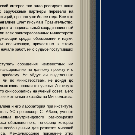
ский интерес так вяло реагирует наша
ак зарубежные партнеры перевели на
стиций, прошло уже более года. Все это
ангалиев шлет письма в Правительство,
проекта национальный координационный
ели всех заинтересованных министерств
ружающей среды, образования и науки,
и сельхознаук, причастных к этому
 начале работ, ни о судьбе поступивших
тупать сообщения неизвестных им
нансирование по данному проекту и с
 проблему. Не уйдут ли выделенные
ся ли по министерствам, не дойдя до
олько взволновали тех ученых Института
о они собрались на ученый совет, а его
о и охотничьего хозяйства Минсельхоза.
алиев и его лаборатория при институте,
тель УС профессор С. Абиев, ученые
ниями внутривидового разнообразия
оса обыкновенного, генофонд которых
и особо ценным для развития мировой
сса. Международное признание этих