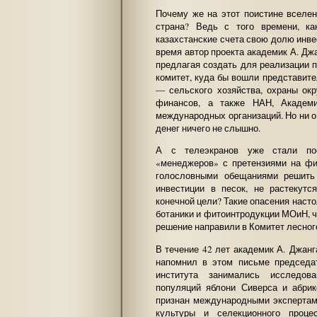
Почему же на этот поистине вселен
страна? Ведь с того времени, к
казахстанские счета свою долю инве
время автор проекта академик А. Дж
предлагая создать для реализации 
комитет, куда бы вошли представит
— сельского хозяйства, охраны ок
финансов, а также НАН, Академи
международных организаций. Но ни о
денег ничего не слышно.
А с телеэкранов уже стали пос
«менеджеров» с претензиями на фи
голословными обещаниями решить
инвестиции в песок, не растекут
конечной цели? Такие опасения наст
ботаники и фитоинтродукции МОиН, чт
решение направили в Комитет лесног
В течение 42 лет академик А. Джанг
напомнил в этом письме председа
института занимались исследова
популяций яблони Сиверса и абрик
признан международными экспертам
культуры и селекционного проце