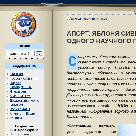
Алматинский апорт
АПОРТ, ЯБЛОНЯ СИВ
ОДНОГО НАУЧНОГО 
поиск
С
тарожилы Алматы помнят, ч
окрестности города по вес
содержание
урючном цвету. Сегодня 
дикорастущих яблоневых и урюч
Главная
особняки, коттеджи, дачи, разбиты 
Новости сайта
краях на 70—80 процентов уже истр
Видео с
Проскуриным
территории нашей страны — диких 
Я, краевед
Джунгарского Алатау, аналога ко
Мне – 70 лет!
многом теперь зависит от реализа
Дружеский очерк о
главном
экологического фонда ПРООН и 
Весь Алматы
названием «Сохранение горного аг
Алматы – Берлин
Казахстана».
Ссылки
Иностранные партнеры
Творчество
В.Н. Проскурина
уже выделили под
Казахстаника