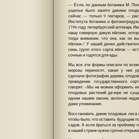
— Если, по данным ботаника М. Поп
ущелье было занято дикими плодо
сейчас — только 9 гектаров, — ра
Института ботаники и фитоинтроду
1796 году петербургский аптекарь Ив
нашу северную дикую яблоню, котор
тогда внимание, что она, как он в
яблоки»! У нашей дички действите
семь групп этого сорта яблок — ест
сочные и годятся для еды.
Мы все эти формы описали по всем п
морозы переносят, какая у них ур
сделали фотографии дерева, плодов,
проведение государственного сор
говорят: «Мы не можем оформить их,
плодовых растений де-юре не суще
одном нашем законе, включая недав
даже упоминания.
Восстановить дикие плодовые леса 
чтобы было, что оставить будущим п
садов. А если браться за проблему п
в нашей стране нужно срочно открыв