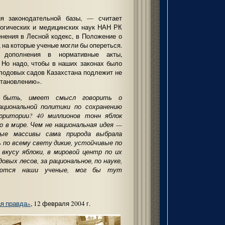
 законодательной базы, — считает
логических и медицинских наук НАН РК
ения в Лесной кодекс, в Положение о
 на которые ученые могли бы опереться.
о дополнения в нормативные акты,
 Но надо, чтобы в наших законах было
плодовых садов Казахстана подлежит не
становлению».
 быть, имеет смысл говорить о
ациональной политики по сохранению
ерритории? 40 миллионов тонн яблок
о в мире. Чем не национальная идея —
ные массивы сама природа выбрала
ь по всему свету дикие, устойчивые по
 вкусу яблоки, в мировой центр по их
овых лесов, за рациональное, по науке,
бьются наши ученые, мог бы тут
ая правда»
, 12 февраля 2004 г.