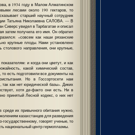
ова, в 1934 году в Малом Алматинском
выми лесами около 190 гектаров, то
ссказывает старший научный сотрудник
кции Татьяна Николаевна САЛОВА. — В
ан Сиверс увидел в Тарбагатае и описал
ая затем получила его имя. Он обратил
ыразился: «совсем как наши рязанские
льно крупные плоды. Нами установлено
ь столового направления, они крупные,
оказателям: и когда они цветут, и как
ожайность, какой химический состав,
 то есть подготовили все документы на
тоиспытания. Но в Госсортосети нам
 так как нет юридической базы». Диких
ствует, хотя де-факто они есть. Ни в
но принятый Лесной кодекс, о них нет
в среде их привычного обитания нужно,
околениям казахстанцев для разведения
о-государственному, говорят ученые, то
ать национальный центр гермоплазмы.