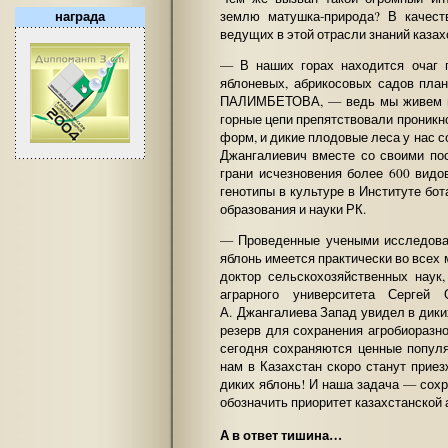
землю матушка-природа? В качест
награда
ведущих в этой отрасли знаний казах
— В наших горах находится очаг 
яблоневых, абрикосовых садов пла
ПАЛИМБЕТОВА, — ведь мы живем на
горные цепи препятствовали проник
форм, и дикие плодовые леса у нас 
Джангалиевич вместе со своими по
грани исчезновения более 600 видо
генотипы в культуре в Институте бо
образования и науки РК.
— Проведенные учеными исследова
яблонь имеется практически во всех
доктор сельскохозяйственных наук
аграрного университета Серге
А. Джангалиева Запад увидел в дик
резерв для сохранения агробиоразно
сегодня сохраняются ценные популя
нам в Казахстан скоро станут прие
диких яблонь! И наша задача — сохр
обозначить приоритет казахстанской 
А в ответ тишина…