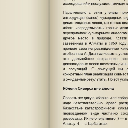
исследований и послужило толчком к
Параллельно с этим ученым прих
интродукция (занос) чужеродных в
диких плодовых лесов, так же как не
яблок, «переделывать» горные дик
перепрививок культурными аналогами
другое место в природе. Кстати
завезенный в Алматы в 1860 году
проявил свои непревзойденные каче
отобранных А. Джангалиевым в услов
что дальнейшее сохранение, вос
дикоплодовых лесов возможны лишь 
и популяций. С присущей им ос
конкретный план реализации совмест
и ожидаемые результаты. Но вот услыш
Яблоня Сиверса вне закона
Спасать же дикую яблоню и ее собр
надо безотлагательно: ареал рас
Казахстане катастрофически сужа
первозданном виде частично сох
резерватах. Их не очень много: 8 — 
Алатау, 4 — в Тарбагатае.