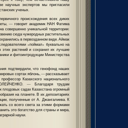
ве научных экспертов мы пригласили
станских ученых.
первичного происхождения всех диких
неты, — говорит академик НАН Фатима
 совершенно уникальной территории:
новению сюда чужеродных растительных
сохранились в первозданном виде. Аймак
следователями «поймал» буквально на
в этих растений и сохранил их лучшие
таники и фитоинтродукции Министерства
ния подтвердили, что генофонд наших
 мировых сортах яблонь, — рассказывает
, профессор Казахского национального
й ОЛЕЙЧЕНКО. — Благодаря трудам
их плодовых садах Казахстана огромный
образия на планете. В их депозитариях
ции, полученные от А. Джангалиева. К
зжать со всего света за этими формами
анить это богатство для страны и мира,
аграрной науки.