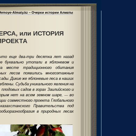
Vernoye-Almaty.kz – Очерки истории Алматы
ЕРСА, или ИСТОРИЯ
ПРОЕКТА
то еще два-три десятка лет назад
не буквально утопали в яблоневом и
на месте традиционного обитания
ных лесов появились многоэтажные
сады. Дикие же яблоневые леса в наших
еблены. Судьба уникального явления на
плодовых садов в горах Заилийского и
торым нет на всем земном шаре, — во
ции совместного проекта Глобального
казахстанского Правительства под
робиоразнообразия в природных лесах