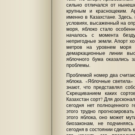
сильно отличался от нынеш
крупным и краснощеким. А
именно в Казахстане. Здесь,
условиях, высаженный на оп
моря, яблоко стало особен
началось с момента безд
непригодные земли. Апорт хо
метров на уровнем моря 
демаркационные линии вы
яблочного бума оказались з
проблемы.
Проблемой номер два считаю
яблока. «Яблочные светила» 
знают, что представлял со
Скрещиванием каких сорто
Казахстан сорт? Для досконал
сегодня нет полноценного г
этого трудно прогнозироват
этого яблока, оно может мут
биозаконам, не подчиняясь
сегодня в состоянии сделать к