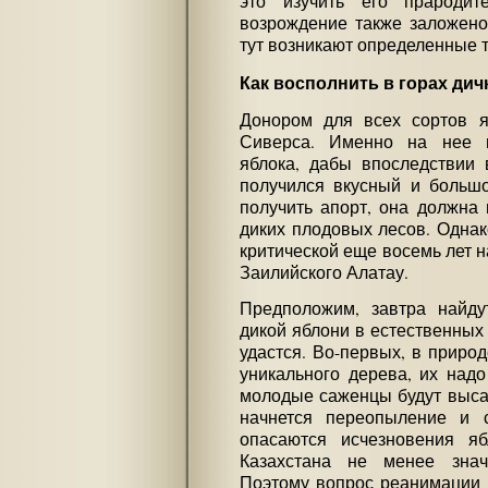
это изучить его прародит
возрождение также заложено
тут возникают определенные 
Как восполнить в горах дич
Донором для всех сортов я
Сиверса. Именно на нее п
яблока, дабы впоследствии 
получился вкусный и большо
получить апорт, она должна 
диких плодовых лесов. Однак
критической еще восемь лет на
Заилийского Алатау.
Предположим, завтра найд
дикой яблони в естественных 
удастся. Во-первых, в природ
уникального дерева, их надо
молодые саженцы будут выса
начнется переопыление и 
опасаются исчезновения яб
Казахстана не менее знач
Поэтому вопрос реанимации с