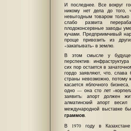
И последнее. Все вокруг го
никому нет дела до того, 
невыгодным товаром только 
слабо развита перераба
плодоконсервные заводы уме
кучами. Предприимчивый нар
проще привозить из друг
«закапывать» в землю.
В этом смысле у будущег
перспектив: инфраструктур
сих пор остается в зачаточно
гордо заявляют, что, слава 
страны невозможно, потому к
касается яблочного бизнеса,
одно — она сто лет «корпел
заявить: апорт должен жи
алматинский апорт веси
международной выставке б
граммов
.
В 1970 году в Казахстан