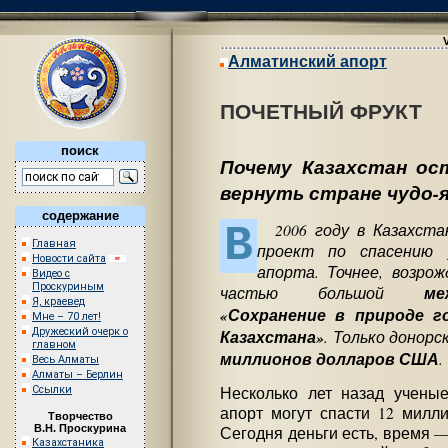
Алматинский апорт
ПОЧЕТНЫЙ ФРУКТ
поиск
Почему Казахстан ос
вернуть стране чудо-
содержание
В
2006 году в Казахста
Главная
проект по спасению 
Новости сайта
апорта. Точнее, возро
Видео с
Проскуриным
частью большой
ме
Я, краевед
«Сохранение в природе г
Мне – 70 лет!
Дружеский очерк о
Казахстана»
. Только донор
главном
миллионов долларов США
.
Весь Алматы
Алматы – Берлин
Ссылки
Несколько лет назад ученые
апорт могут спасти 12 милли
Творчество
В.Н. Проскурина
Сегодня деньги есть, время — 
Казахстаника