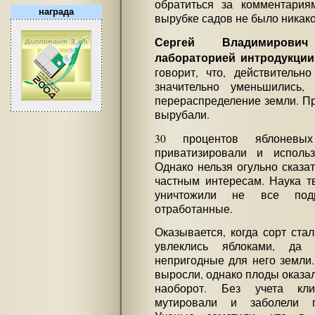
обратиться за комментария
награда
вырубке садов не было никак
Сергей Владимирови
лабораторией интродукции
говорит, что, действитель
значительно уменьшились
перераспределение земли. Пр
вырубали.
30 процентов яблонев
приватизировали и исполь
Однако нельзя огульно сказат
частным интересам. Наука тв
уничтожили не все подр
отработанные.
Оказывается, когда сорт ста
увлеклись яблоками, да 
непригодные для него земли.
выросли, однако плоды оказа
наоборот. Без учета кли
мутировали и заболели п