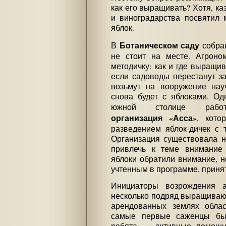
как его выращивать? Хотя, ка
и виноградарства посвятил 
яблок.
Ботаническом саду
В
собран
не стоит на месте. Агроно
методичку: как и где выращив
если садоводы перестанут з
возьмут на вооружение нау
снова будет с яблоками. О
южной столице раб
организация «Асса»
, кото
разведением яблок-дичек с 
Организация существовала н
привлечь к теме внимание 
яблоки обратили внимание, н
учтенным в программе, принят
Инициаторы возрождения а
несколько подряд выращивают
арендованных землях облас
самые первые саженцы бы
ребята — активные помощни