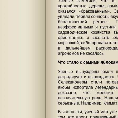
Ученые заметили, что в 
урожайностью, деревья ломил
оказался «бракованным». З
увядали, теряли сочность, вку
биологический регресс.
неэффективными и пустили 
садоводческие хозяйства 
ориентацию» и засевать зем
морковкой, либо продавать зем
в дальнейшем распорядил
агрономов не касалось.
Что стало с самими яблока
Ученые вынуждены были при
деградирует и вырождается. Я
Селекционеры стали погова
якобы испортила легендарны
доказано, что экологи
незначительную роль. Нашли
серьезные. Например, клима
В частности, ученый мир уже 
том, что апорт, привезенный