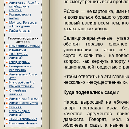
не смогут решить всей пробл
Алма-Ата от А до Я в
калейдоскопе
Яблони — не картошка, ими н
событий
Краеведческие
и дожидаться большого урожа
очерки
первый взгляд всем тем, кто
Мой род: Гольцевы
– Проскурины
казахстанских яблок.
Гербы Алматы
Селекционеры-ученые утве
Творчество других
авторов
обстоят гораздо сложнее
Памятники истории
уничтожения и такого же 
и культуры
1000-летний
сорта. А коли так… на повес
Алматы?
вопрос: как вернуть апорту
Город Верный
национальной гордостью стра
Семиреченское
казачество
Алматы или Алма-
Чтобы ответить на эти главны
Ата?
несколько «несущественных»,
И это всё о ней, о
Южной столице…
Стихийные
Куда подевались сады?
явления
Алматинский апорт
Народ, выросший на яблочны
Алматинское метро
апорт пострадал из-за бе
Зимняя
Олимпиада в
качестве аргументов прив
Алматы?
давности. Говорят, мол,
Тайны Горельника
Памятник «Битлз»
яблоневые сады, а нынче в