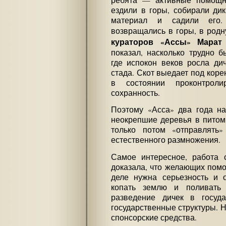
ездили в горы, собирали ди
материал и садили его.
возвращались в горы, в род
кураторов «Ассы» Марат
показал, насколько трудно б
где испокон веков росла дич
стада. Скот выедает под коре
в состоянии проконтроли
сохранность.
Поэтому «Асса» два года н
неокрепшие деревья в питомн
только потом «отправлять
естественного размножения.
Самое интересное, работа 
доказала, что желающих помо
деле нужна серьезность и о
копать землю и поливать 
разведение дичек в госуд
государственные структуры. Н
спонсорские средства.