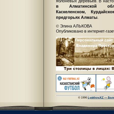
яблоневых деревьев. В наст
в Алматинской облас
Каскеленском, Курдайск
предгорьях Алматы
.
© Элина АЛЬКОВА
Опубликовано в интернет-газ
© 1996
Lyakhov.KZ — Бол