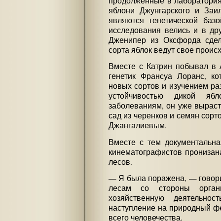
продолженные в лаборатория
яблони Джунгарского и Заил
являются генетической баз
исследования велись и в дру
Дженипер из Оксфорда сдел
сорта яблок ведут свое проис
Вместе с Катрин побывал в 
генетик Франсуа Лоранс, к
новых сортов и изучением ра
устойчивостью дикой яб
заболеваниям, он уже выраст
сад из черенков и семян сор
Джангалиевым.
Вместе с тем документальна
кинематографистов пронизана
лесов.
— Я была поражена, — говори
лесам со стороны орган
хозяйственную деятельно
наступление на природный фе
всего человечества.