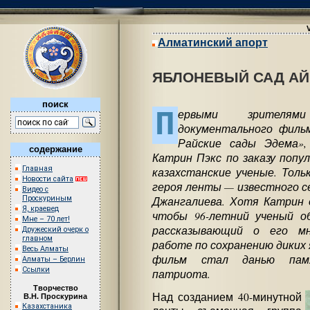
Алматинский апорт
ЯБЛОНЕВЫЙ САД А
поиск
П
ервыми зрителями
документального фильм
Райские сады Эдема»,
содержание
Катрин Пэкс по заказу попул
Главная
казахстанские ученые. Толь
Новости сайта
героя ленты — известного с
Видео с
Джангалиева. Хотя Катрин 
Проскуриным
Я, краевед
чтобы 96-летний ученый о
Мне – 70 лет!
рассказывающий о его мн
Дружеский очерк о
главном
работе по сохранению диких 
Весь Алматы
фильм стал данью памя
Алматы – Берлин
Ссылки
патриота.
Творчество
Над созданием 40-минутной
В.Н. Проскурина
Казахстаника