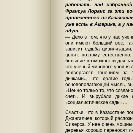
работать над избранной
Франсуа Лоранс за эти г
привезенного из Казахста
уже есть в Америке, а у н
идут…
— Дело в том, что у нас уче
они имеют больший вес, так
зависит судьба цивилизации,
ценят, поэтому естественно
большие возможности для зан
что ученый мирового уровня А
подвергался гонениям за т
дичками», что долгие год
основополагающей мысль, вы
«Ценно только то, что создан
счет». И вырубали дикие 
«социалистические сады»…
Счастье, что в Казахстане по
Джангалиев, который распозн
Сиверса. У нее очень мощные
деревья хорошо переносят л