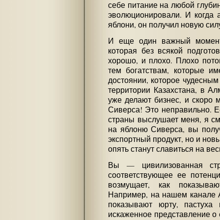
себе питание на любой глубин
эволюционировали. И когда 
яблони, он получил новую сил
И еще один важный момент
которая без всякой подгото
хорошо, и плохо. Плохо пото
тем богатствам, которые и
достоянии, которое чудесным
территории Казахстана, в Ал
уже делают бизнес, и скоро 
Сиверса! Это неправильно. 
страны выслушает меня, я смо
на яблоню Сиверса, вы полу
экспортный продукт, но и нов
опять станут славиться на вес
Вы — цивилизованная стр
соответствующее ее потенц
возмущает, как показыва
Например, на нашем канале Аr
показывают юрту, пастуха
искаженное представление о 