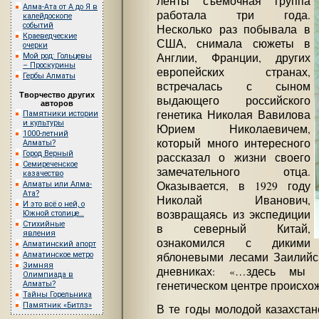
ленты съемочная группа
Алма-Ата от А до Я в
работала три года.
калейдоскопе
событий
Несколько раз побывала в
Краеведческие
США, снимала сюжеты в
очерки
Англии, Франции, других
Мой род: Гольцевы
– Проскурины
европейских странах,
Гербы Алматы
встречалась с сыном
Творчество других
выдающего российского
авторов
генетика Николая Вавилова
Памятники истории
и культуры
Юрием Николаевичем,
1000-летний
который много интересного
Алматы?
Город Верный
рассказал о жизни своего
Семиреченское
замечательного отца.
казачество
Оказывается, в 1929 году
Алматы или Алма-
Ата?
Николай Иванович,
И это всё о ней, о
возвращаясь из экспедиции
Южной столице…
Стихийные
в северный Китай,
явления
ознакомился с дикими
Алматинский апорт
Алматинское метро
яблоневыми лесами Заилийск
Зимняя
дневниках: «…здесь мы 
Олимпиада в
генетическом центре происхо
Алматы?
Тайны Горельника
Памятник «Битлз»
В те годы молодой казахста