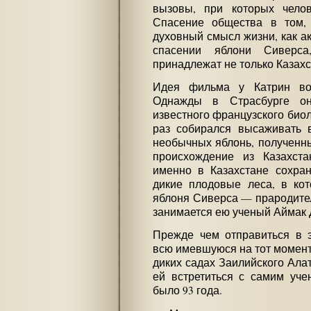
вызовы, при которых челов
Спасение общества в том,
духовный смысл жизни, как а
спасении яблони Сиверса
принадлежат не только Казахс
Идея фильма у Катрин воз
Однажды в Страсбурге она
известного французского био
раз собирался высаживать в
необычных яблонь, полученны
происхождение из Казахста
именно в Казахстане сохра
дикие плодовые леса, в кот
яблоня Сиверса — прародител
занимается ею ученый Аймак 
Прежде чем отправиться в э
всю имевшуюся на тот момент
диких садах Заилийского Алат
ей встретиться с самим уче
было 93 года.