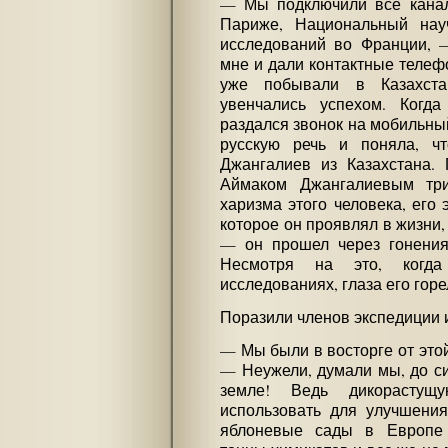
— Мы подключили все канал
Париже, Национальный науч
исследований во Франции, 
мне и дали контактные телеф
уже побывали в Казахст
увенчались успехом. Когд
раздался звонок на мобильны
русскую речь и поняла, ч
Джангалиев из Казахстана.
Аймаком Джангалиевым три
харизма этого человека, его э
которое он проявлял в жизни,
— он прошел через гонения
Несмотря на это, когд
исследованиях, глаза его горе
Поразили членов экспедиции 
— Мы были в восторге от этой
— Неужели, думали мы, до си
земле! Ведь дикорасту
использовать для улучшения
яблоневые сады в Европе 