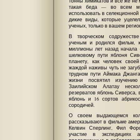
тонны химикатов и все же не м
такая беда — во всем ми
использовать в селекционной
дикие виды, которые уцеле
ученых, только в вашем регио
В творческом содружестве
ученым и родился фильм, к
миллионы лет назад начала 
шелковому пути яблоня Сив
планету, как человек свое
жаждой наживы чуть не загуб
трудном пути Аймака Джанга
жизни посвятил изучению
Заилийском Алатау несколь
резерватов яблонь Сиверса, 
яблонь и 16 сортов абрико
сородичей.
О своем выдающемся кол
рассказывают в фильме амер
Келвин Сперлинг, Фил Фор
участие в экспедициях а