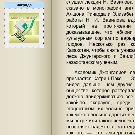
слушал лекции Н. Вавилова 
награда
сказано в монографии англ
Алшона Ричарда и Элизабет 
работы Н. И. Вавилова вд
который на протяжении 
доказывавшие, что яблони 
культурным сортам по варьи
плодов. Несколько раз к
Казахстан, чтобы снять уник
леса Джунгарского и Заилий
казахстанским ученым.
— Академик Джангалиев яв
признается Катрин Пэкс. — Э
видел дальше, чем другие
обществе, которое растеряло
должно придерживаться все 
какой-то скорлупе, среди
эгоцентризм, их больше при
как можно больше дорогих вещ
мы встретили такого человека,
позволяет надеяться, что ещ
как он, — это альтернатива