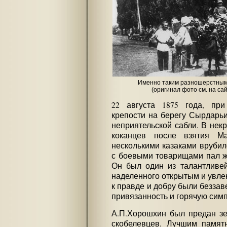
Именно таким разношерстны
(оригинал фото см. на са
22 августа 1875 года, при
крепости на берегу Сырдарьи
неприятельской сабли. В нек
коканцев после взятия Ма
несколькими казаками врубил
с боевыми товарищами пал ж
Он был один из талантливе
наделенного открытым и увле
к правде и добру были безза
привязанность и горячую симп
А.П.Хорошхин был предан зе
скобелевцев. Лучшим памятн