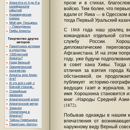
прозе и в стихах, благосло
Алма-Ата от А до Я в
калейдоскопе
войско. Тем более, что перв
событий
вдали от Яика — в Одесском в
Краеведческие
очерки
тогда Первый Уральский казач
Мой род: Гольцевы
– Проскурины
С 1868 года наш уралец вн
Гербы Алматы
командовал отдельной сот
Творчество других
службу России. Хорош
авторов
дипломатические перегово
Памятники истории
и культуры
Афганистана. И на этом попр
1000-летний
году, уже будучи подполковн
Алматы?
Город Верный
в совет хана Хивы. Тогда 
Семиреченское
отличия за взятия города К
казачество
Алматы или Алма-
обстановкой, он продолжае
Ата?
публикует историко-геогра
И это всё о ней, о
ведущих газет и журналов, э
Южной столице…
Стихийные
имя Хорошхина становится и
явления
книг «Народы Средней Азии»
Алматинский апорт
Алматинское метро
(1872).
Зимняя
Олимпиада в
Побывав однажды в нашем кр
Алматы?
впечатления от возникающег
Тайны Горельника
Памятник «Битлз»
наружному виду Верный совсем