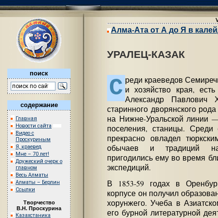
Алма-Ата от А до Я в кале
УРАЛЕЦ-КАЗАК
поиск
С
реди краеведов Семиреч
и хозяйство края, ест
Александр Павлович 
содержание
старинного дворянского рода 
на Нижне-Уральской линии —
Главная
Новости сайта
поселения, станицы. Среди 
Видео с
прекрасно овладел тюркски
Проскуриным
обычаев и традиций нар
Я, краевед
Мне – 70 лет!
пригодились ему во время бл
Дружеский очерк о
экспедиций.
главном
Весь Алматы
В 1853-59 годах в Оренбур
Алматы – Берлин
Ссылки
корпусе он получил образова
хорунжего. Учеба в Азиатско
Творчество
В.Н. Проскурина
его бурной литературной дея
Казахстаника