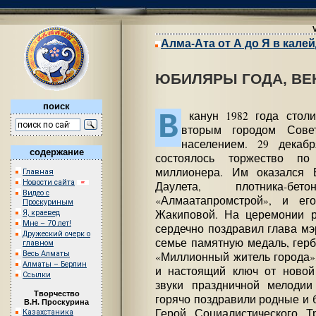
Алма-Ата от А до Я в кале
ЮБИЛЯРЫ ГОДА, ВЕ
поиск
В
канун 1982 года столи
вторым городом Сове
населением. 29 декаб
содержание
состоялось торжество по
миллионера. Им оказался
Главная
Новости сайта
Даулета, плотника-б
Видео с
«Алмаатапромстрой», и ег
Проскуриным
Жакиповой. На церемонии р
Я, краевед
Мне – 70 лет!
сердечно поздравил глава мэ
Дружеский очерк о
семье памятную медаль, герб
главном
Весь Алматы
«Миллионный житель города»,
Алматы – Берлин
и настоящий ключ от новой
Ссылки
звуки праздничной мелодии
Творчество
горячо поздравили родные и 
В.Н. Проскурина
Герой Социалистического Т
Казахстаника