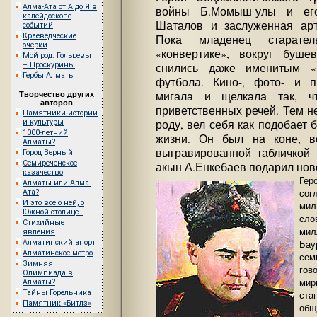
Алма-Ата от А до Я в
войны Б.Момыш-улы и его
калейдоскопе
Шаталов и заслуженная ар
событий
Краеведческие
Пока младенец старате
очерки
«конвертике», вокруг буше
Мой род: Гольцевы
– Проскурины
снились даже именитым «
Гербы Алматы
футбола. Кино-, фото- и п
мигала и щелкала так, 
Творчество других
авторов
приветственных речей. Тем н
Памятники истории
роду, вел себя как подобает
и культуры
1000-летний
жизни. Он был на коне, в
Алматы?
выгравированной табличкой 
Город Верный
Семиреченское
акын А.Енкебаев подарил но
казачество
Гер
Алматы или Алма-
сог
Ата?
И это всё о ней, о
мил
Южной столице…
сл
Стихийные
ми
явления
Ба
Алматинский апорт
Алматинское метро
сем
Зимняя
гов
Олимпиада в
мир
Алматы?
Тайны Горельника
ст
Памятник «Битлз»
обще