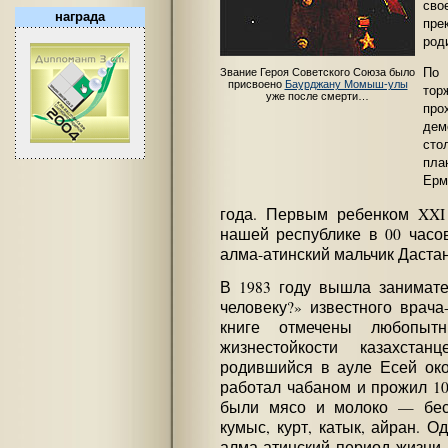
сво
награда
пре
род
По
Звание Героя Советского Союза было
присвоено
Баурджану Момыш-улы
то
уже после смерти…
пр
де
сто
пл
Ерм
года. Первым ребенком XXI
нашей республике в 00 часов
алма-атинский мальчик Даста
В 1983 году вышла занимате
человеку?» известного врача
книге отмечены любопыт
жизнестойкости казахстан
родившийся в ауле Есей око
работал чабаном и прожил 10
были мясо и молоко — бесб
кумыс, курт, катык, айран. О
алма-атинский период жизни 