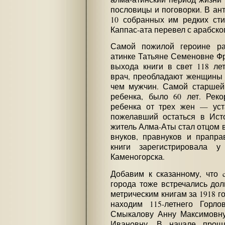
пословицы и поговорки. В ан
10 собранных им редких сти
Каппас-ата перевел с арабско
Самой пожилой героине ра
атинке Татьяне Семеновне Ф
выхода книги в свет 118 лет
врач, преобладают женщины 
чем мужчин. Самой старшей
ребенка, было 60 лет. Рек
ребенка от трех жен — уста
пожелавший остаться в Ист
житель Алма-Аты стал отцом в
внуков, правнуков и прапр
книги зарегистрировала у
Каменогорска.
Добавим к сказанному, что 
города тоже встречались дол
метрическим книгам за 1918 г
находим 115-летнего Горло
Смыкалову Анну Максимовну
Ивановну. В начале прошл