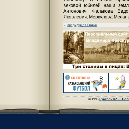
вековой юбилей наши земл
Антонович, Фалькова Евдо
Яковлевич, Меркулова Мелань
←
предыдущая статья
|
↑
© 1996
Lyakhov.KZ — Бол