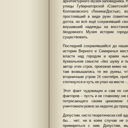
архитектурного музея-заповедника. Н
улицы Губернаторской (Советской
Колпаковского (Ленина/Достык),
простоявший в виде руин (памятни
дотла, но всё ещё сохранявший св
внушавший надежды на восстано
бездомного Музея истории город
существовать.
Последний сохранявшийся до нашег
истории Верного и Семиречья мес
власти над городом и краем нын
буквальном смысле «без шуму и п
автор этих строк, проезжая мимо на
там возвышались те же руины, чт
вторничным утром 28 сентября, про
споткнулся и чуть не упал на месте – 
Этот факт чудовищен и сам по се
факторов – пусть и не главному (не 
потрясающего своим цинизмом: п
уничтожили ровно за неделю до праз
Допустим, чисто теоретически сей 
бы… нет, ни в коем случае не о
примириться с ним. Допустим, м