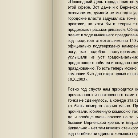
«Прошедший День города приятно у
этой сфере. Вот даже и о Верненск
оказывается, думаем не мы одни (до
городские власти задумались тоже. 
практике, но хотя бы в теории э
продолжают рассматриваться. Обна
плане: в ходе нынешнего празднован
год предстоит отметить именно 150-
официально подтверждено намерен
ногу, как подобает полуторамил
услышали из уст градоначальник
предстоящего юбилея и создана гос
празднованию. То есть теперь можно 
кампании был дан старт прямо с нын
10.Х.2003).
Ровно год спустя нам приходится к
прочитанного и повторенного нами 
точки не сдвинулось, а кое-где эта 
то бишь померла окончательно. П
прочитали, юбилейную комиссию так н
да и вообще очень похоже на то, 
бывшей Верненской крепости (выра
буквально – нет там никаких стен кро
год не вбито ни единого колышка по