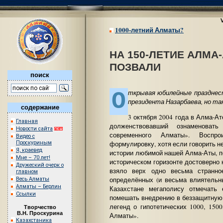
1000-летний Алматы?
НА 150-ЛЕТИЕ АЛМА
ПОЗВАЛИ
поиск
О
ткрывая юбилейные празднест
президента Назарбаева, но так
содержание
3 октября 2004 года в Алма-А
Главная
долженствовавший ознаменоват
Новости сайта
современного Алматы». Воспр
Видео с
Проскуриным
формулировку, хотя если говорить н
Я, краевед
истории любимой нашей Алма-Аты, по
Мне – 70 лет!
историческом горизонте достоверно 
Дружеский очерк о
взяло верх одно весьма странно
главном
определённых (и весьма влиятельн
Весь Алматы
Алматы – Берлин
Казахстане мегаполису отмечать
Ссылки
помешать внедрению в беззащитну
легенд о гипотетических 1000, 150
Творчество
В.Н. Проскурина
Алматы».
Казахстаника