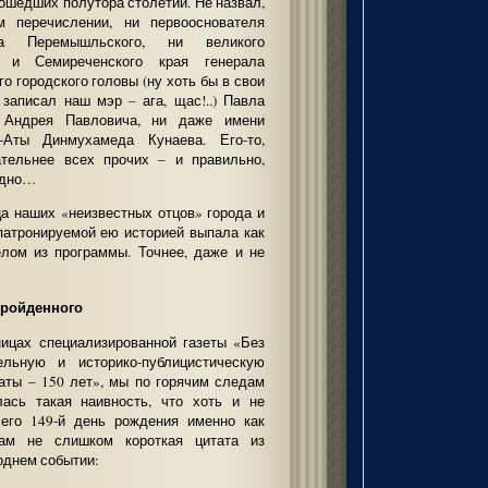
ошедших полутора столетий. Не назвал,
перечислении, ни первооснователя
ра Перемышльского, ни великого
о и Семиреченского края генерала
го городского головы (ну хоть бы в свои
записал наш мэр – ага, щас!..) Павла
 Андрея Павловича, ни даже имени
-Аты Динмухамеда Кунаева. Его-то,
ательнее всех прочих – и правильно,
одно…
а наших «неизвестных отцов» города и
 патронируемой ею историей выпала как
елом из программы. Точнее, даже и не
пройденного
ницах специализированной газеты «Без
ельную и историко-публицистическую
аты – 150 лет», мы по горячим следам
лась такая наивность, что хоть и не
 его 149-й день рождения именно как
ам не слишком короткая цитата из
однем событии: