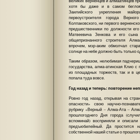
великих верненцев и алмаатинцев пр
хотя бы даже и в самом беглом 
Заилийского укрепления майо
первоустроителя города Верног
Колпаковского, ни первого верненско
предшественники по должности его 
Матвеевича Зенкова и его сына
общепризнанного строителя Алма
впрочем, мэр-аким обмолчал стар
солнце на небе должно быть только 
Таким образом, нелюбимая падчериц
государства, алма-атинская Клио с
из площадных торжеств, так и в ц
попала туда вовсе.
Год назад и теперь: повторение не
Ровно год назад, открывая на стра
опасности» свою научно-познават
рубрику «Верный – Алма-Ата – Алм
прошлогоднего Дня города (случи
вспоминай) восприняли и описали
предъюбилейный. Да простится н
собственной нашей статьи о прошлог