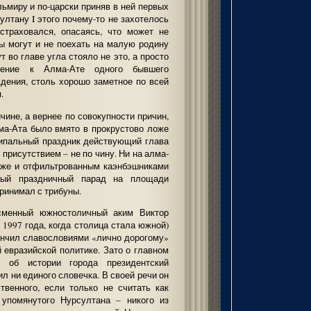
льмиру и по-царски приняв в ней первых
ултану I этого почему-то не захотелось
страховался, опасаясь, что может не
ы могут и не поехать на малую родину
т во главе угла стояло не это, а просто
шение к Алма-Ате одного бывшего
дения, столь хорошо заметное по всей
.
ичине, а вернее по совокупности причин,
ма-Ата было вмято в прокрустово ложе
ципальный праздник действующий глава
присутствием – не по чину. Ни на алма-
даже и отфильтрованным каэнбэшниками
ный праздничный парад на площади
принимал с трибуны.
сменный южностоличный аким Виктор
 1997 года, когда столица стала южной)
ончил славословиями «лично дорогому»
 евразийской политике. Зато о главном
 об истории города президентский
л ни единого словечка. В своей речи он
венного, если только не считать как
упомянутого Нурсултана – никого из