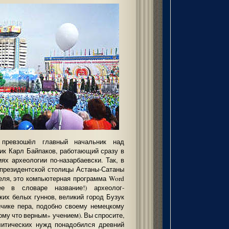
превзошёл главный начальник над
ик Карл Байпаков, работающий сразу в
ях археологии по-назарбаевски. Так, в
президентской столицы Астаны-Сатаны
теля, это компьютерная программа Word
ее в словаре название!) археолог-
ких белых гуннов, великий город Бузук
ончике пера, подобно своему немецкому
ому что верным» учением). Вы спросите,
литических нужд понадобился древний