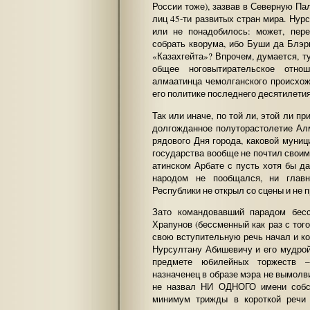
России тоже), зазвав в Северную Па
лиц 45-ти развитых стран мира. Нурс
или не понадобилось: может, пере
собрать кворума, ибо Буши да Блэр
«Казахгейта»? Впрочем, думается, ту
общее ноговытирательское отно
алмаатинца чемолганского происхож
его политике последнего десятилетия
Так или иначе, по той ли, этой ли пр
долгожданное полуторастолетие Ал
рядового Дня города, каковой муни
государства вообще не почтил своим 
атинском Арбате с пусть хотя бы 
народом не пообщался, ни глав
Республики не открыл со сцены и не 
Зато командовавший парадом бес
Храпунов (бессменный как раз с того
свою вступительную речь начал и к
Нурсултану Абишевичу и его мудрой
предмете юбилейных торжеств –
назначенец в образе мэра не вымолви
не назвал НИ ОДНОГО имени собст
минимум трижды в короткой речи 