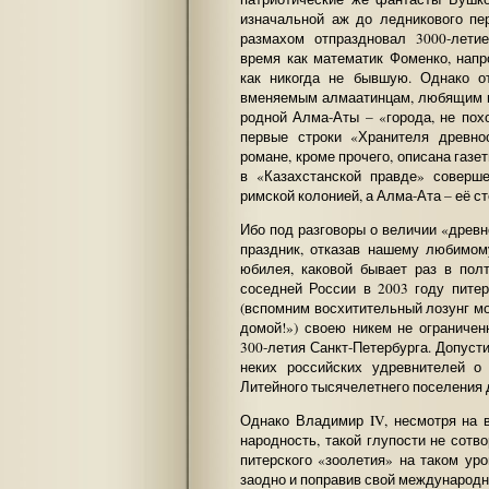
изначальной аж до ледникового пе
размахом отпраздновал 3000-летие
время как математик Фоменко, нап
как никогда не бывшую. Однако о
вменяемым алмаатинцам, любящим 
родной Алма-Аты – «города, не похо
первые строки «Хранителя древно
романе, кроме прочего, описана газе
в «Казахстанской правде» соверш
римской колонией, а Алма-Ата – её ст
Ибо под разговоры о величии «древ
праздник, отказав нашему любимом
юбилея, каковой бывает раз в пол
соседней России в 2003 году пите
(вспомним восхитительный лозунг м
домой!») своею никем не ограниче
300-летия Санкт-Петербурга. Допуст
неких российских удревнителей о
Литейного тысячелетнего поселения 
Однако Владимир IV, несмотря на
народность, такой глупости не сотв
питерского «зоолетия» на таком уро
заодно и поправив свой международн