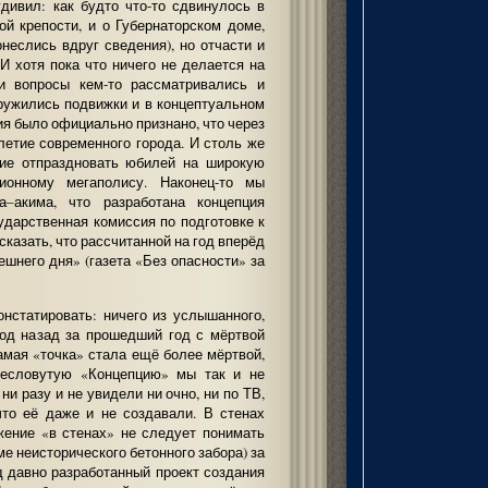
дивил: как будто что-то сдвинулось в
ой крепости, и о Губернаторском доме,
неслись вдруг сведения), но отчасти и
И хотя пока что ничего не делается на
ти вопросы кем-то рассматривались и
ружились подвижки и в концептуальном
ия было официально признано, что через
летие современного города. И столь же
ие отпраздновать юбилей на широкую
лионному мегаполису. Наконец-то мы
а–акима, что разработана концепция
ударственная комиссия по подготовке к
сказать, что рассчитанной на год вперёд
ешнего дня» (газета «Без опасности» за
онстатировать: ничего из услышанного,
год назад за прошедший год с мёртвой
самая «точка» стала ещё более мёртвой,
ресловутую «Концепцию» мы так и не
и разу и не увидели ни очно, ни по ТВ,
что её даже и не создавали. В стенах
жение «в стенах» не следует понимать
ме неисторического бетонного забора) за
д давно разработанный проект создания