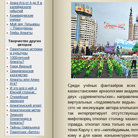
Алма-Ата от А до Я в
калейдоскопе
событий
Краеведческие
очерки
Мой род: Гольцевы
– Проскурины
Гербы Алматы
Творчество других
авторов
Памятники истории
и культуры
1000-летний
Алматы?
Город Верный
Семиреченское
казачество
Алматы или Алма-
Ата?
Среди учёных фантазёров всех 
И это всё о ней, о
казахстанскими археологами академ
Южной столице…
двух «удревнительских» направлени
Стихийные
явления
виртуальных «подземельях ведьм» 
Алматинский апорт
(это не инсинуации автора-злопыха
Алматинское метро
так интерпретирует отсутствующ
Зимняя
мифотворец откопал столицу казахс
Олимпиада в
Алматы?
(правда, откопал пока только на к
Тайны Горельника
тёзке Карлу с его «непобедимым, пот
Памятник «Битлз»
кому и для каких конъюнктурно-по