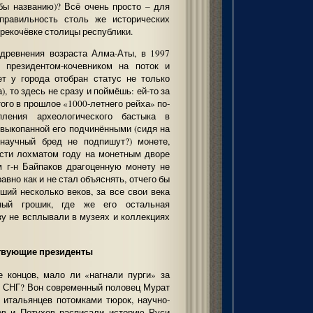
обы названию)? Всё очень просто – для
правильность столь же исторических
рекочёвке столицы республики.
удревнения возраста Алма-Аты, в 1997
 президентом-кочевником на поток и
ет у города отобран статус не только
), то здесь не сразу и поймёшь: ей-то за
того в прошлое «1000-летнего рейха» по-
пления археологического бастыка в
 выкопанной его подчинёнными (сидя на
онаучный бред не подпишут?) монете,
ести лохматом году на монетным дворе
м г-н Байпаков драгоценную монету не
авно как и не стал объяснять, отчего бы
ший несколько веков, за все свои века
ный грошик, где же его остальная
зу не всплывали в музеях и коллекциях
твующие президенты
 концов, мало ли «нагнали пурги» за
ах СНГ? Вон современный половец Мурат
 итальянцев потомками тюрок, научно-
ов и Петухов расписали историю Руси