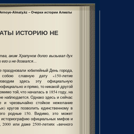
Vernoye-Almaty.kz – Очерки истории Алматы
-АТЫ ИСТОРИЮ НЕ
ва, аким Храпунов долго вызывал дух
 его и не дозвался…
те праздновали юбилейный День города,
ь собою славную дату «150-летие
оизводим здесь эту официальную
еофициально и прямо, то никакой другой
мимо той, что началась в 1854 году, на
не наблюдается. Однако здесь и сейчас
е и чрезвычайно стойкое нежелание
ых) кругов позволить единственному в
 его родные 150. Видимо, это может
ю историографию официальных мифов и
0, 2000 или даже 2500-летиях «вечного