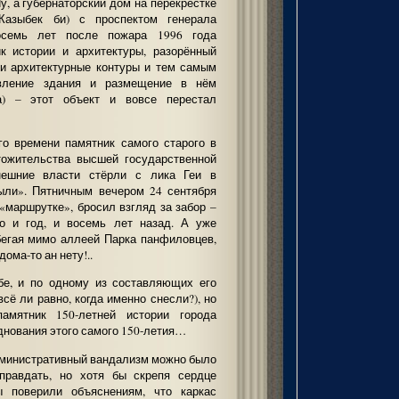
у, а губернаторский дом на перекрёстке
/Казыбек би) с проспектом генерала
 восемь лет после пожара 1996 года
к истории и архитектуры, разорённый
ои архитектурные контуры и тем самым
вление здания и размещение в нём
а) – этот объект и вовсе перестал
о времени памятник самого старого в
тожительства высшей государственной
ешние власти стёрли с лика Геи в
ыли». Пятничным вечером 24 сентября
 «маршрутке», бросил взгляд за забор –
о и год, и восемь лет назад. А уже
бегая мимо аллеей Парка панфиловцев,
дома-то ан нету!..
бе, и по одному из составляющих его
всё ли равно, когда именно снесли?), но
амятник 150-летней истории города
днования этого самого 150-летия…
административный вандализм можно было
правдать, но хотя бы скрепя сердце
ы поверили объяснениям, что каркас