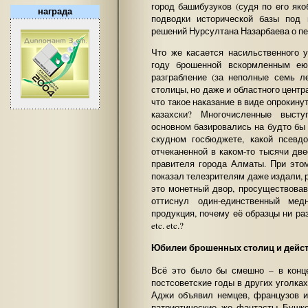
город башибузуков (судя по его як
награда
подводки исторической базы под 
решений Нурсултана Назарбаева о пе
Что же касается насильственного 
году брошенной вскормленным ею
разграбление (за неполные семь л
столицы, но даже и областного центра
что такое наказание в виде опрокину
казахски? Многочисленные высту
основном базировались на будто бы
скудном госбюджете, какой псевд
отчеканенной в каком-то тысячи дв
правителя города Алматы. При это
показал телезрителям даже издали, р
это монетный двор, просуществовав
оттиснул один-единственный мед
продукция, почему её образцы ни ра
etc. etc.?
Юбилеи брошенных столиц и дейс
Всё это было бы смешно – в конце
постсоветские годы в других уголк
Аджи объявил немцев, французов и
патриотические же фантасты Бушк