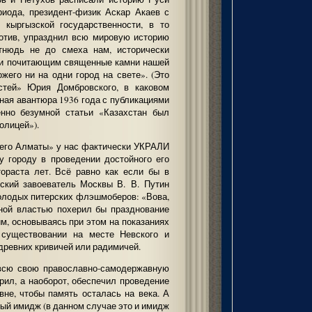
риода, президент-физик Аскар Акаев с
 кыргызской государственности, в то
ротив, упразднил всю мировую историю
тнюдь не до смеха нам, исторически
и почитающим священные камни нашей
жего ни на одни город на свете». (Это
стей» Юрия Домбровского, в каковом
тная авантюра 1936 года с публикациями
енно безумной статьи «Казахстан был
олицей»).
него Алматы» у нас фактически УКРАЛИ
у городу в проведении достойного его
тораста лет. Всё равно как если бы в
рский завоеватель Москвы В. В. Путин
олодых питерских флэшмоберов: «Вова,
нной властью похерил бы празднование
им, основываясь при этом на показаниях
 существовании на месте Невского и
древних кривичей или радимичей.
 всю свою православно-самодержавную
орил, а наоборот, обеспечил проведение
вне, чтобы память осталась на века. А
ый имидж (в данном случае это и имидж