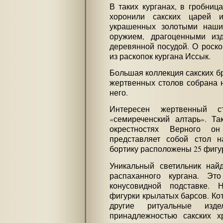
В таких курганах, в гробниц
хоронили сакских царей 
украшенных золотыми наши
оружием, драгоценными изд
деревянной посудой. О роск
из раскопок кургана Иссык.
Большая коллекция сакских бр
жертвенных столов собрана 
него.
Интересен жертвенный с
«семиреченский алтарь». Т
окрестностях Верного 
представляет собой стол н
бортику расположены 25 фигу
Уникальный светильник най
распаханного кургана. Эт
конусовидной подставке. 
фигурки крылатых барсов. Кот
другие ритуальные изд
принадлежностью сакских х