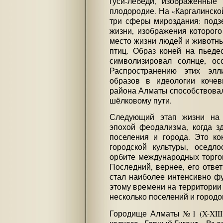
гуси-лебеди, изображенные
плодородие. На «Каргалинско
три сферы мироздания: подзе
жизни, изображения которого
место жизни людей и животных
птиц. Образ коней на пьедес
символизировал солнце, ос
Распространению этих элли
образов в идеологии кочев
района Алматы способствовал
шёлковому пути.
Следующий этап жизни на 
эпохой феодализма, когда з
поселения и города. Это кон
городской культуры, оседло
орбите международных торго
Последний, вернее, его отве
стал наиболее интенсивно фун
этому времени на территории
несколько поселений и городо
Городище Алматы №1 (X-XIII 