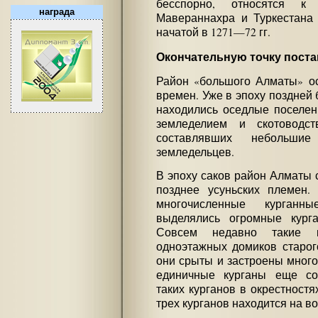
бесспорно, относятся к
награда
Мавераннахра и Туркестана
начатой в 1271—72 гг.
Окончательную точку поста
Район «большого Алматы» ос
времен. Уже в эпоху поздней б
находились оседлые поселен
земледелием и скотоводст
составлявших небольши
земледельцев.
В эпоху саков район Алматы с
позднее усуньских племен.
многочисленные курганн
выделялись огромные курга
Совсем недавно такие к
одноэтажных домиков старог
они срыты и застроены мног
единичные курганы еще сох
таких курганов в окрестностях
трех курганов находится на в