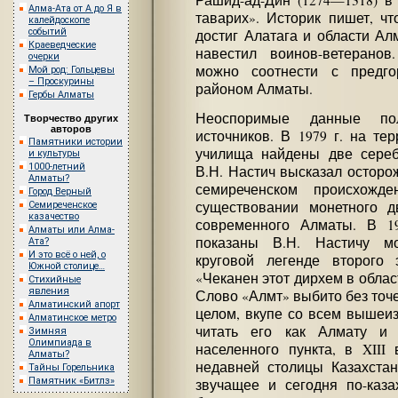
Рашид-ад-Дин (1274—1318) 
Алма-Ата от А до Я в
таварих». Историк пишет, чт
калейдоскопе
событий
достиг Алатага и области Ал
Краеведческие
навестил воинов-ветерано
очерки
можно соотнести с предго
Мой род: Гольцевы
– Проскурины
районом Алматы.
Гербы Алматы
Неоспоримые данные пол
Творчество других
авторов
источников. В 1979 г. на те
Памятники истории
училища найдены две сереб
и культуры
1000-летний
В.Н. Настич высказал осторо
Алматы?
семиреченском происхож
Город Верный
существовании монетного д
Семиреченское
казачество
современного Алматы. В 1
Алматы или Алма-
показаны В.Н. Настичу мо
Ата?
И это всё о ней, о
круговой легенде второго 
Южной столице…
«Чеканен этот дирхем в област
Стихийные
явления
Слово «Алмт» выбито без точек
Алматинский апорт
целом, вкупе со всем вышеи
Алматинское метро
читать его как Алмату и
Зимняя
Олимпиада в
населенного пункта, в XIII
Алматы?
недавней столицы Казахстан
Тайны Горельника
Памятник «Битлз»
звучащее и сегодня по-каза