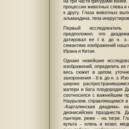
на три части фигурами коней. 
процессии животных слева и 
к другу. Глаза животных вып
альмандина, тела инкрустиро
Первый исследователь
предположил, что диадем
датировал ее I в. до н. э.-
семантике изображений нашл
Ирана и Китая.
Однако новейшие исследов
изображений, определить их
весь сюжет в целом, уточне
захоронения – II в. до н. э. 
широко распространившимс
матери и бога плодородия Ди
соотносился с важнейшим пр
Наурызом, справляющимся в 
«Каргалинская диадема» к
дионисийских празднеств. 
пантере, реже – на тигре. Г
культа – олень и козел, ме