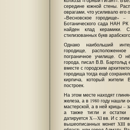
колхоза «Горный Гигант». Въе
середине южной стены. Рас
оврагами, что усиливало его 
«Весновское городище» – 
Ботанического сада НАН РК в
найден клад керамики. 
стилизованных букв арабског
Однако наибольший инте
городище, расположенное
пограничное училище. О нё
города, писал В.В. Бартольд 
вместе с городским архитекто
городища тогда ещё сохраняли
кирпича, который жители 
построек.
На этом месте находят глинян
железа, а в 1980 году нашли 
мастерской, а в ней крицы – з
а также тигли и остатки к
датируется X—XI вв. И с эти
вышеописанных монет XIII в
область или город Алмату. Р