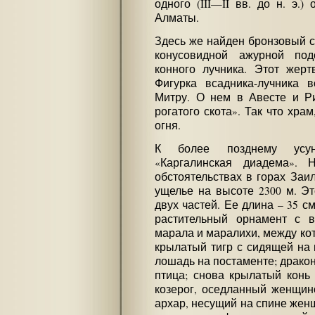
одного (III—II вв. до н. э.
Алматы.
Здесь же найден бронзовый с
конусовидной ажурной под
конного лучника. Этот жерт
Фигурка всадника-лучника 
Митру. О нем в Авесте и Ри
рогатого скота». Так что хра
огня.
К более позднему усун
«Каргалинская диадема». 
обстоятельствах в горах Заи
ущелье на высоте 2300 м. Эт
двух частей. Ее длина – 35 см
растительный орнамент с 
марала и маралихи, между ко
крылатый тигр с сидящей на
лошадь на постаменте; дракон
птица; снова крылатый конь 
козерог, оседланный женщин
архар, несущий на спине жен