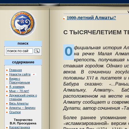
1000-летний Алматы?
С ТЫСЯЧЕЛЕТИЕМ Т
поиск
О
фициальная история Ал
на речке Малая Алмат
крепость, получившая н
содержание
ставшая городом. Однако и
Главная
веков. В сочинении госуд
Новости сайта
половины XVI в. писателя и
Видео с
Бабура сказано: «…Рань
Проскуриным
Я, краевед
Алмалыку, Алмату». Ба
Мне – 70 лет!
расположенном на месте н
Дружеский очерк о
главном
Алмату сообщает и совреме
Весь Алматы
Дулати, автор сочинения «Та
Алматы – Берлин
Ссылки
Более раннее упоминание
Творчество
«исламизированной» версии о
В.Н. Проскурина
Казахстаника